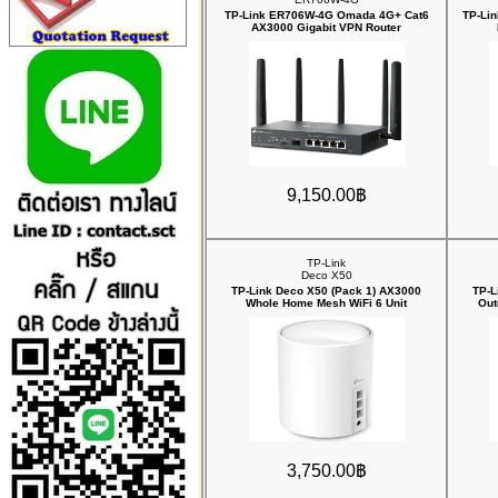
TP-Link ER706W-4G Omada 4G+ Cat6
TP-Lin
AX3000 Gigabit VPN Router
9,150.00฿
TP-Link
Deco X50
TP-Link Deco X50 (Pack 1) AX3000
TP-L
Whole Home Mesh WiFi 6 Unit
Out
3,750.00฿