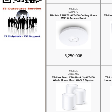
TP-Link
EAP670
TP-Link EAP670 AX5400 Ceiling Mount
TP-Lin
WiFi 6 Access Point
5,250.00฿
TP-Link
Deco X60
TP-Link Deco X60 (Pack 3) AX5400
TP-L
Whole Home Mesh Wi-Fi 6 System
Home 