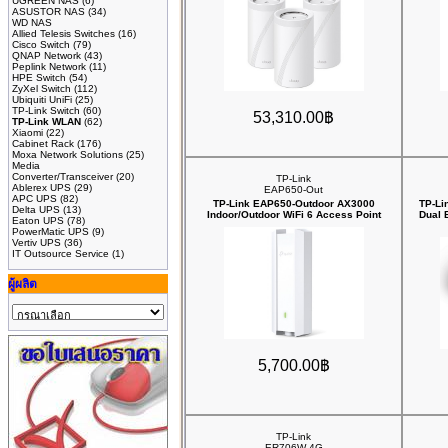
UGREEN NAS
(6)
ASUSTOR NAS
(34)
WD NAS
Allied Telesis Switches
(16)
Cisco Switch
(79)
QNAP Network
(43)
Peplink Network
(11)
HPE Switch
(54)
ZyXel Switch
(112)
Ubiquiti UniFi
(25)
TP-Link Switch
(60)
53,310.00฿
TP-Link WLAN
(62)
Xiaomi
(22)
Cabinet Rack
(176)
Moxa Network Solutions
(25)
Media
Converter/Transceiver
(20)
TP-Link
Ablerex UPS
(29)
EAP650-Out
APC UPS
(82)
TP-Link EAP650-Outdoor AX3000
TP-Li
Delta UPS
(13)
Indoor/Outdoor WiFi 6 Access Point
Dual 
Eaton UPS
(78)
PowerMatic UPS
(9)
Vertiv UPS
(36)
IT Outsource Service
(1)
ผู้ผลิต
5,700.00฿
TP-Link
ER706W-4G