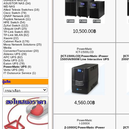
UGREEN NAS
(6)
ASUSTOR NAS
(34)
WD NAS
Allied Telesis Switches
(16)
Cisco Switch
(79)
QNAP Network
(43)
Peplink Network
(11)
HPE Switch
(54)
ZyXel Switch
(112)
Ubiquiti UniFi
(25)
10,500.00฿
TP-Link Switch
(60)
TP-Link WLAN
(62)
Xiaomi
(22)
Cabinet Rack
(176)
Moxa Network Solutions
(25)
Media
PowerMatic
Converter/Transceiver
(20)
ICT-1500LCD
Ablerex UPS
(29)
[ICT-1500LCD] PowerMatic iPower
[IC
APC UPS
(82)
1500VA/900W Line Interactive UPS
2000
Delta UPS
(13)
Eaton UPS
(78)
PowerMatic UPS
(9)
Vertiv UPS
(36)
IT Outsource Service
(1)
ผู้ผลิต
4,560.00฿
PowerMatic
I-1000X
[I-1000X] PowerMatic iPower
[IC