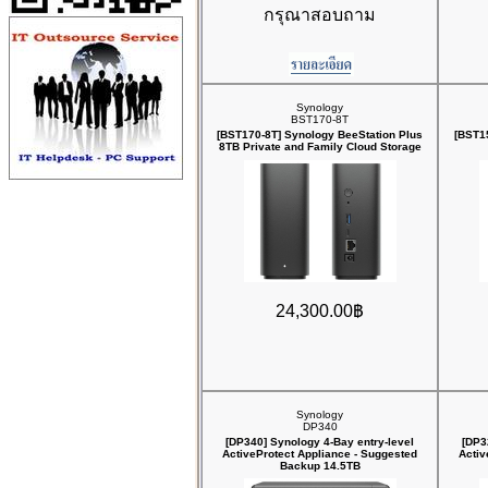
กรุณาสอบถาม
Synology
BST170-8T
[BST170-8T] Synology BeeStation Plus
[BST1
8TB Private and Family Cloud Storage
24,300.00฿
Synology
DP340
[DP340] Synology 4-Bay entry-level
[DP3
ActiveProtect Appliance - Suggested
Activ
Backup 14.5TB