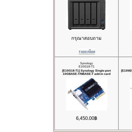
กรุณาสอบถาม
Synology
E10G18-T1
[E10G18-T1] Synology Single-port
[E10M2
10GBASE-T/NBASE-T add-in card
6,450.00฿