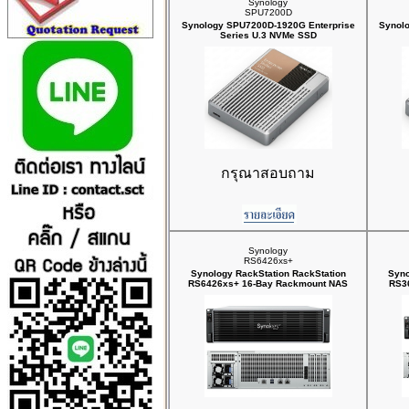
Synology
SPU7200D
Synology SPU7200D-1920G Enterprise
Synol
Series U.3 NVMe SSD
กรุณาสอบถาม
Synology
RS6426xs+
Synology RackStation RackStation
Syno
RS6426xs+ 16-Bay Rackmount NAS
RS3