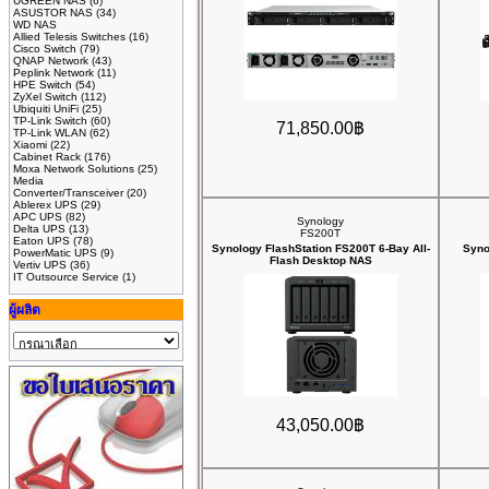
UGREEN NAS
(6)
ASUSTOR NAS
(34)
WD NAS
Allied Telesis Switches
(16)
Cisco Switch
(79)
QNAP Network
(43)
Peplink Network
(11)
HPE Switch
(54)
ZyXel Switch
(112)
Ubiquiti UniFi
(25)
TP-Link Switch
(60)
71,850.00฿
TP-Link WLAN
(62)
Xiaomi
(22)
Cabinet Rack
(176)
Moxa Network Solutions
(25)
Media
Converter/Transceiver
(20)
Ablerex UPS
(29)
APC UPS
(82)
Synology
Delta UPS
(13)
FS200T
Eaton UPS
(78)
Synology FlashStation FS200T 6-Bay All-
Syno
PowerMatic UPS
(9)
Flash Desktop NAS
Vertiv UPS
(36)
IT Outsource Service
(1)
ผู้ผลิต
43,050.00฿