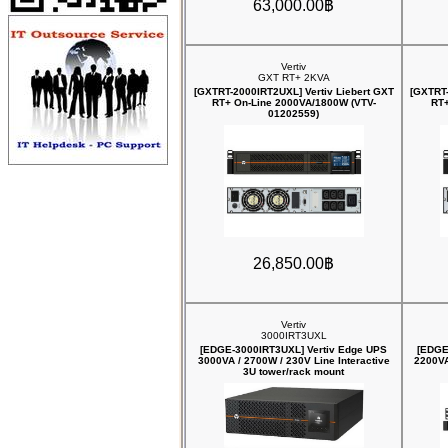
63,000.00฿
Vertiv
GXT RT+ 2KVA
[GXTRT-2000IRT2UXL] Vertiv Liebert GXT
[GXTRT-
RT+ On-Line 2000VA/1800W (VTV-
RT+
01202559)
26,850.00฿
Vertiv
3000IRT3UXL
[EDGE-3000IRT3UXL] Vertiv Edge UPS
[EDGE
3000VA / 2700W / 230V Line Interactive
2200VA
3U tower/rack mount