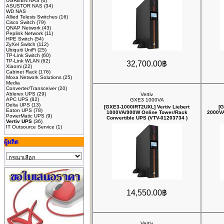
UGREEN NAS
(6)
ASUSTOR NAS
(34)
WD NAS
Allied Telesis Switches
(16)
Cisco Switch
(79)
QNAP Network
(43)
Peplink Network
(11)
HPE Switch
(54)
ZyXel Switch
(112)
Ubiquiti UniFi
(25)
TP-Link Switch
(60)
TP-Link WLAN
(62)
32,700.00฿
Xiaomi
(22)
Cabinet Rack
(176)
Moxa Network Solutions
(25)
Media
Converter/Transceiver
(20)
Ablerex UPS
(29)
Vertiv
APC UPS
(82)
GXE3 1000VA
Delta UPS
(13)
[GXE3-1000IRT2UXL] Vertiv Liebert
[G
Eaton UPS
(78)
1000VA/900W Online Tower/Rack
2000VA
PowerMatic UPS
(9)
Convertible UPS (VTV-01203734 )
Vertiv UPS
(36)
IT Outsource Service
(1)
ผู้ผลิต
14,550.00฿
Vertiv