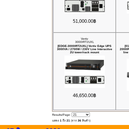
51,000.00฿
Vertiv
3000IRT2UXL
[EDGE-3000IRT2UXL] Vertiv Edge UPS
[01
3000VA / 2700W / 230V Line Interactive
2000I
2U tower/rack mount
lin
46,650.00฿
Results/Page:
แสดง
1
ถึง
21
(จาก
36
สินค้า)