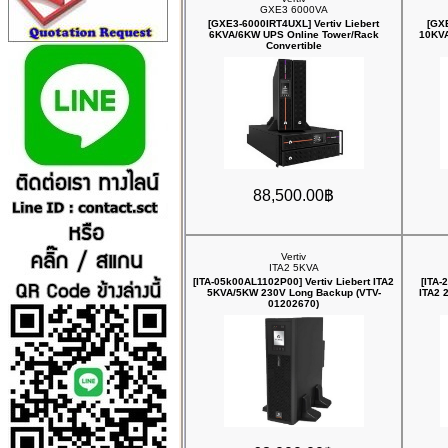
GXE3 6000VA
[GXE3-6000IRT4UXL] Vertiv Liebert
[GXE
6KVA/6KW UPS Online Tower/Rack
10KVA
Convertible
88,500.00฿
Vertiv
ITA2 5KVA
[ITA-05k00AL1102P00] Vertiv Liebert ITA2
[ITA-
5KVA/5KW 230V Long Backup (VTV-
ITA2 
01202670)