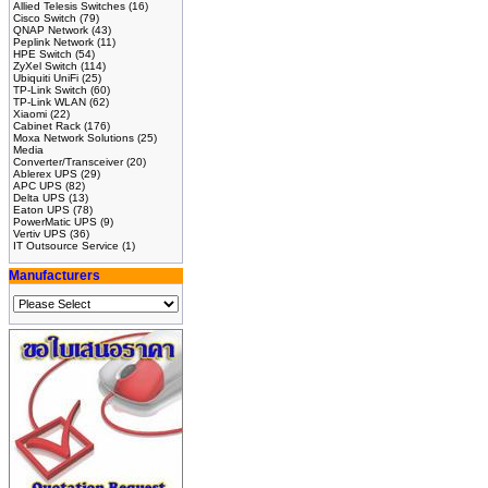
Allied Telesis Switches
(16)
Cisco Switch
(79)
QNAP Network
(43)
Peplink Network
(11)
HPE Switch
(54)
ZyXel Switch
(114)
Ubiquiti UniFi
(25)
TP-Link Switch
(60)
TP-Link WLAN
(62)
Xiaomi
(22)
Cabinet Rack
(176)
Moxa Network Solutions
(25)
Media
Converter/Transceiver
(20)
Ablerex UPS
(29)
APC UPS
(82)
Delta UPS
(13)
Eaton UPS
(78)
PowerMatic UPS
(9)
Vertiv UPS
(36)
IT Outsource Service
(1)
Manufacturers