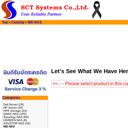
Top
»
Catalog
»
WD NAS
Let's See What We Have He
<<- - - Please select product in this c
Categories
Dell Server
(18)
HP Server
(16)
HPE Storage
(24)
QNAP NAS
(100)
Synology NAS
(69)
UGREEN NAS
(6)
ASUSTOR NAS
(34)
WD NAS