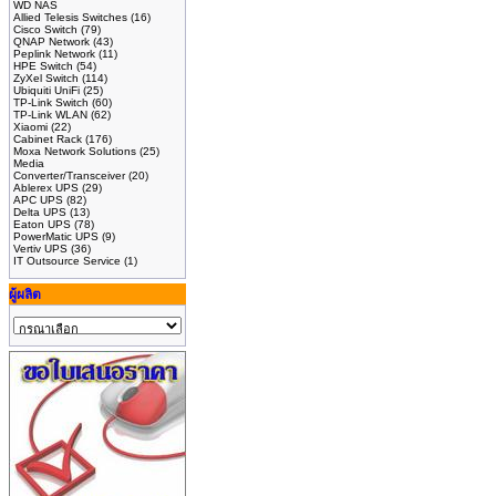
WD NAS
Allied Telesis Switches
(16)
Cisco Switch
(79)
QNAP Network
(43)
Peplink Network
(11)
HPE Switch
(54)
ZyXel Switch
(114)
Ubiquiti UniFi
(25)
TP-Link Switch
(60)
TP-Link WLAN
(62)
Xiaomi
(22)
Cabinet Rack
(176)
Moxa Network Solutions
(25)
Media
Converter/Transceiver
(20)
Ablerex UPS
(29)
APC UPS
(82)
Delta UPS
(13)
Eaton UPS
(78)
PowerMatic UPS
(9)
Vertiv UPS
(36)
IT Outsource Service
(1)
ผู้ผลิต