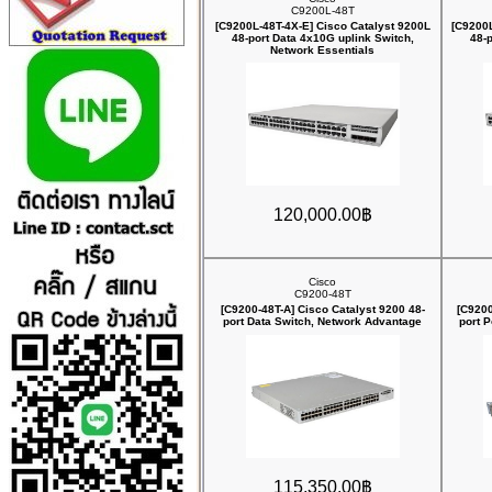
C9200L-48T
[C9200L-48T-4X-E] Cisco Catalyst 9200L
[C9200L
48-port Data 4x10G uplink Switch,
48-
Network Essentials
120,000.00฿
Cisco
C9200-48T
[C9200-48T-A] Cisco Catalyst 9200 48-
[C9200
port Data Switch, Network Advantage
port 
115,350.00฿