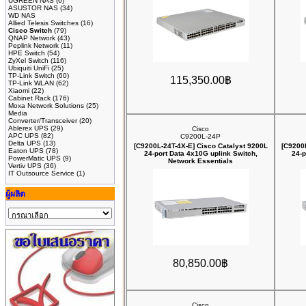
UGREEN NAS
(6)
ASUSTOR NAS
(34)
WD NAS
Allied Telesis Switches
(16)
Cisco Switch
(79)
QNAP Network
(43)
Peplink Network
(11)
HPE Switch
(54)
ZyXel Switch
(116)
Ubiquiti UniFi
(25)
TP-Link Switch
(60)
115,350.00฿
TP-Link WLAN
(62)
Xiaomi
(22)
Cabinet Rack
(176)
Moxa Network Solutions
(25)
Media
Converter/Transceiver
(20)
Ablerex UPS
(29)
Cisco
APC UPS
(82)
C9200L-24P
Delta UPS
(13)
[C9200L-24T-4X-E] Cisco Catalyst 9200L
[C9200
Eaton UPS
(78)
24-port Data 4x10G uplink Switch,
24-p
PowerMatic UPS
(9)
Network Essentials
Vertiv UPS
(36)
IT Outsource Service
(1)
ผู้ผลิต
80,850.00฿
Cisco