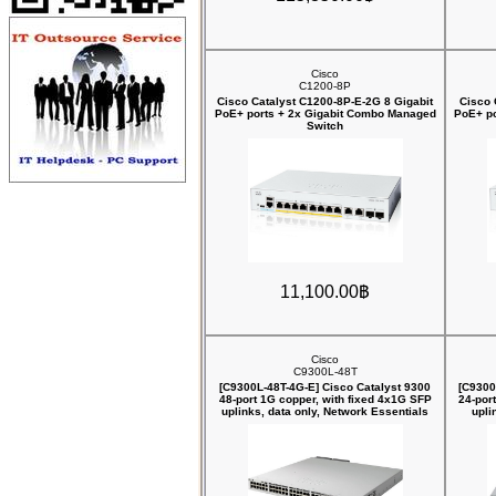
Cisco
C1200-8P
Cisco Catalyst C1200-8P-E-2G 8 Gigabit
Cisco 
PoE+ ports + 2x Gigabit Combo Managed
PoE+ po
Switch
11,100.00฿
Cisco
C9300L-48T
[C9300L-48T-4G-E] Cisco Catalyst 9300
[C9300
48-port 1G copper, with fixed 4x1G SFP
24-por
uplinks, data only, Network Essentials
upli