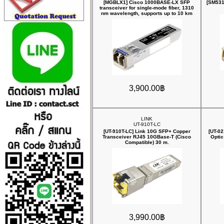
[MGBLX1] Cisco 1000BASE-LX SFP
[SM531
transceiver for single-mode fiber, 1310
nm wavelength, supports up to 10 km
3,900.00฿
LINK
UT-910T-LC
[UT-910T-LC] Link 10G SFP+ Copper
[UT-02
Transceiver RJ45 10GBase-T (Cisco
Optic
Compatible) 30 m.
3,990.00฿