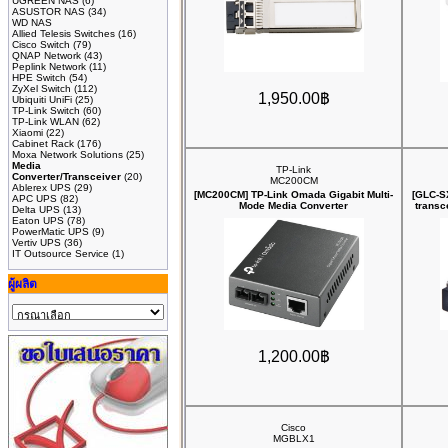
UGREEN NAS
(6)
ASUSTOR NAS
(34)
WD NAS
Allied Telesis Switches
(16)
Cisco Switch
(79)
QNAP Network
(43)
Peplink Network
(11)
HPE Switch
(54)
ZyXel Switch
(112)
1,950.00฿
Ubiquiti UniFi
(25)
TP-Link Switch
(60)
TP-Link WLAN
(62)
Xiaomi
(22)
Cabinet Rack
(176)
Moxa Network Solutions
(25)
Media
TP-Link
Converter/Transceiver
(20)
MC200CM
Ablerex UPS
(29)
[MC200CM] TP-Link Omada Gigabit Multi-
[GLC-S
APC UPS
(82)
Mode Media Converter
transc
Delta UPS
(13)
Eaton UPS
(78)
PowerMatic UPS
(9)
Vertiv UPS
(36)
IT Outsource Service
(1)
ผู้ผลิต
1,200.00฿
Cisco
MGBLX1