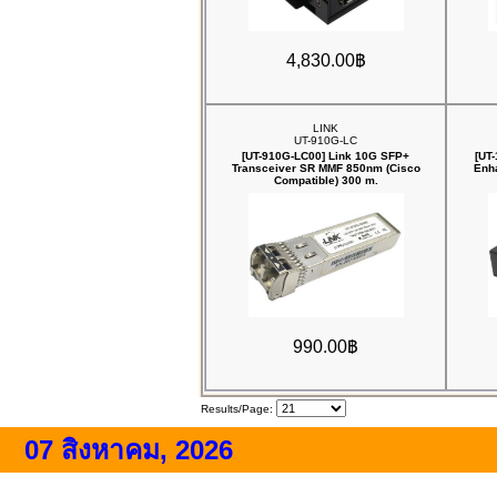
4,830.00฿
LINK
UT-910G-LC
[UT-910G-LC00] Link 10G SFP+
[UT
Transceiver SR MMF 850nm (Cisco
‎Enh
Compatible) 300 m.
990.00฿
Results/Page:
07 สิงหาคม, 2026