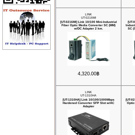
LINK
UT-0216MI
[UT-0216MI] Link 10/100 Mini-Industrial
[UT-
Fiber Optic Media Converter SC (MM)
Indust
w/DC Adapter 2 km.
SC (
4,320.00฿
LINK
UT-1310HA
[UT-1310HA] Link 10/100/1000Mbps
[UT-02
‎Hardened Converter SFP Slot w/AC
Optic
Adapter