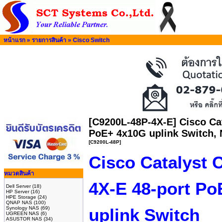
หน้าแรก
»
รายการสินค้า
»
Cisco Switch
[C9200L-48P-4X-E] Cisco Cat
PoE+ 4x10G uplink Switch, 
[C9200L-48P]
Cisco Catalyst 
หมวดสินค้า
4X-E 48-port P
Dell Server
(18)
HP Server
(16)
HPE Storage
(24)
QNAP NAS
(100)
Synology NAS
(69)
uplink Switch
UGREEN NAS
(6)
ASUSTOR NAS
(34)