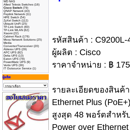
WD NAS
Allied Telesis Switches
(16)
Cisco Switch
(79)
QNAP Network
(43)
Peplink Network
(11)
HPE Switch
(54)
ZyXel Switch
(112)
Ubiquiti UniFi
(25)
TP-Link Switch
(60)
TP-Link WLAN
(62)
Xiaomi
(22)
Cabinet Rack
(176)
รหัสสินค้า :
C9200L-
Moxa Network Solutions
(25)
Media
Converter/Transceiver
(20)
Ablerex UPS
(29)
ผู้ผลิต :
Cisco
APC UPS
(82)
Delta UPS
(13)
Eaton UPS
(78)
ราคาจำหน่าย :
฿
175
PowerMatic UPS
(9)
Vertiv UPS
(36)
IT Outsource Service
(1)
ผู้ผลิต
รายละเอียดของสินค้า
Ethernet Plus (PoE+
สูงสุด 48 พอร์ตสำห
Power over Ethernet