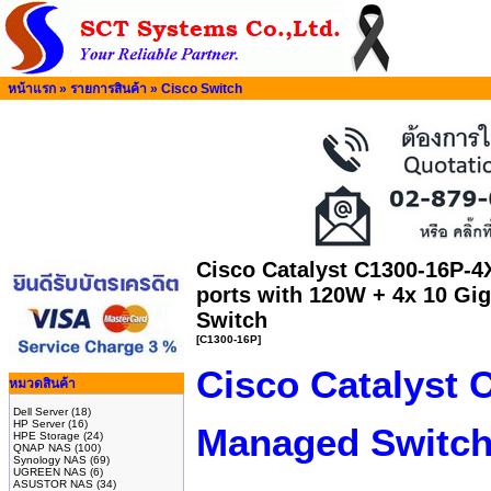
หน้าแรก
»
รายการสินค้า
»
Cisco Switch
Cisco Catalyst C1300-16P-4
ports with 120W + 4x 10 Gi
Switch
[C1300-16P]
Cisco Catalyst 
หมวดสินค้า
Dell Server
(18)
HP Server
(16)
Managed Switc
HPE Storage
(24)
QNAP NAS
(100)
Synology NAS
(69)
UGREEN NAS
(6)
ASUSTOR NAS
(34)