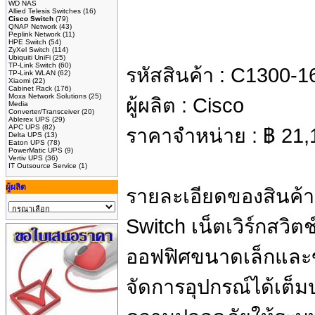
WD NAS
Allied Telesis Switches
(16)
Cisco Switch
(79)
QNAP Network
(43)
Peplink Network
(11)
HPE Switch
(54)
ZyXel Switch
(114)
Ubiquiti UniFi
(25)
TP-Link Switch
(60)
รหัสสินค้า :
C1300-1
TP-Link WLAN
(62)
Xiaomi
(22)
Cabinet Rack
(176)
Moxa Network Solutions
(25)
ผู้ผลิต :
Cisco
Media
Converter/Transceiver
(20)
Ablerex UPS
(29)
APC UPS
(82)
ราคาจำหน่าย :
฿
21,
Delta UPS
(13)
Eaton UPS
(78)
PowerMatic UPS
(9)
Vertiv UPS
(36)
IT Outsource Service
(1)
ผู้ผลิต
รายละเอียดของสินค้า
Switch เน็ตเวิร์กสวิต
ออฟฟิศขนาดเล็กและ
จัดการอุปกรณ์ได้เต็ม