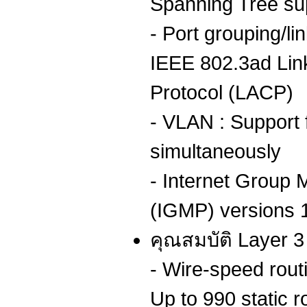
Spanning Tree su
- Port grouping/li
IEEE 802.3ad Lin
Protocol (LACP)
- VLAN : Support
simultaneously
- Internet Group
(IGMP) versions 1
คุณสมบัติ Layer 3 
- Wire-speed rout
Up to 990 static r