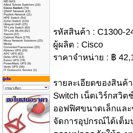
WD NAS
Allied Telesis Switches
(16)
Cisco Switch
(79)
QNAP Network
(43)
Peplink Network
(11)
HPE Switch
(54)
ZyXel Switch
(116)
Ubiquiti UniFi
(25)
TP-Link Switch
(60)
รหัสสินค้า :
C1300-2
TP-Link WLAN
(62)
Xiaomi
(22)
Cabinet Rack
(176)
Moxa Network Solutions
(25)
ผู้ผลิต :
Cisco
Media
Converter/Transceiver
(20)
Ablerex UPS
(29)
APC UPS
(82)
ราคาจำหน่าย :
฿
42,
Delta UPS
(13)
Eaton UPS
(78)
PowerMatic UPS
(9)
Vertiv UPS
(36)
IT Outsource Service
(1)
ผู้ผลิต
รายละเอียดของสินค้า
Switch เน็ตเวิร์กสวิต
ออฟฟิศขนาดเล็กและ
จัดการอุปกรณ์ได้เต็ม