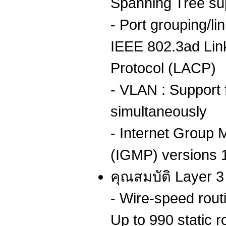
Spanning Tree su
- Port grouping/li
IEEE 802.3ad Lin
Protocol (LACP)
- VLAN : Support
simultaneously
- Internet Group
(IGMP) versions 1
คุณสมบัติ Layer 3 
- Wire-speed rout
Up to 990 static r