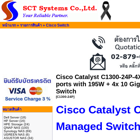
หน้าแรก
»
รายการสินค้า
»
Cisco Switch
Cisco Catalyst C1300-24P-4
ports with 195W + 4x 10 Gi
Switch
[C1300-24P]
Cisco Catalyst 
หมวดสินค้า
Dell Server
(18)
HP Server
(16)
Managed Switc
HPE Storage
(24)
QNAP NAS
(100)
Synology NAS
(69)
UGREEN NAS
(6)
ASUSTOR NAS
(34)