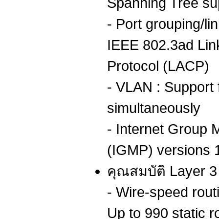
Spanning Tree su
- Port grouping/li
IEEE 802.3ad Lin
Protocol (LACP)
- VLAN : Support
simultaneously
- Internet Group
(IGMP) versions 1
คุณสมบัติ Layer 3 
- Wire-speed rout
Up to 990 static r