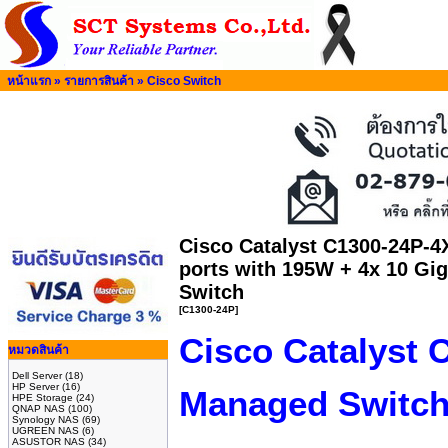
หน้าแรก
»
รายการสินค้า
»
Cisco Switch
Cisco Catalyst C1300-24P-4
ports with 195W + 4x 10 Gi
Switch
[C1300-24P]
Cisco Catalyst 
หมวดสินค้า
Dell Server
(18)
HP Server
(16)
Managed Switc
HPE Storage
(24)
QNAP NAS
(100)
Synology NAS
(69)
UGREEN NAS
(6)
ASUSTOR NAS
(34)