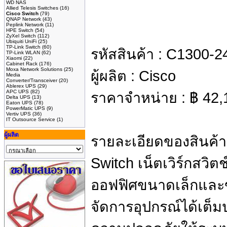
WD NAS
Allied Telesis Switches
(16)
Cisco Switch
(79)
QNAP Network
(43)
Peplink Network
(11)
HPE Switch
(54)
ZyXel Switch
(112)
Ubiquiti UniFi
(25)
TP-Link Switch
(60)
รหัสสินค้า :
C1300-2
TP-Link WLAN
(62)
Xiaomi
(22)
Cabinet Rack
(176)
Moxa Network Solutions
(25)
ผู้ผลิต :
Cisco
Media
Converter/Transceiver
(20)
Ablerex UPS
(29)
APC UPS
(82)
ราคาจำหน่าย :
฿
42,
Delta UPS
(13)
Eaton UPS
(78)
PowerMatic UPS
(9)
Vertiv UPS
(36)
IT Outsource Service
(1)
ผู้ผลิต
รายละเอียดของสินค้า
Switch เน็ตเวิร์กสวิต
ออฟฟิศขนาดเล็กและ
จัดการอุปกรณ์ได้เต็ม