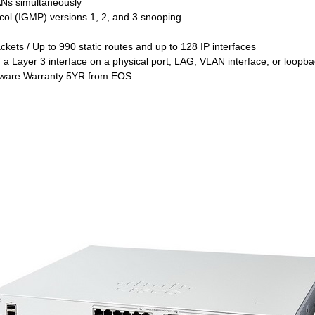
ANs simultaneously
ol (IGMP) versions 1, 2, and 3 snooping
ckets / Up to 990 static routes and up to 128 IP interfaces
of a Layer 3 interface on a physical port, LAG, VLAN interface, or loopba
rdware Warranty 5YR from EOS