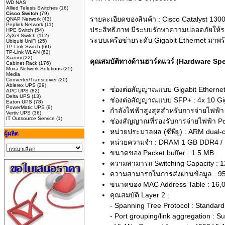
WD NAS
Allied Telesis Switches
(16)
Cisco Switch
(79)
รายละเอียดของสินค้า :
Cisco Catalyst 130
QNAP Network
(43)
Peplink Network
(11)
ประสิทธิภาพ มีระบบรักษาความปลอดภัยให้ระ
HPE Switch
(54)
ZyXel Switch
(112)
ระบบเครือข่ายระดับ Gigabit Ethernet มา
Ubiquiti UniFi
(25)
TP-Link Switch
(60)
TP-Link WLAN
(62)
Xiaomi
(22)
คุณสมบัติทางด้านฮาร์ดแวร์ (Hardware S
Cabinet Rack
(176)
Moxa Network Solutions
(25)
Media
Converter/Transceiver
(20)
Ablerex UPS
(29)
ช่องต่อสัญญาณแบบ Gigabit Ethernet
APC UPS
(82)
Delta UPS
(13)
ช่องต่อสัญญาณแบบ SFP+ : 4x 10 Gi
Eaton UPS
(78)
PowerMatic UPS
(9)
กำลังไฟฟ้าสูงสุดสำหรับการจ่ายไฟฟ้
Vertiv UPS
(36)
IT Outsource Service
(1)
ช่องสัญญาณที่รองรับการจ่ายไฟฟ้า Po
หน่วยประมวลผล (ซีพียู) : ARM dual-
ผู้ผลิต
หน่วยความจำ : DRAM 1 GB DDR4 /
ขนาดของ Packet buffer : 1.5 MB
ความสามารถ Switching Capacity : 
ความสามารถในการส่งผ่านข้อมูล : 95
ขนาดของ MAC Address Table : 16,
คุณสมบัติ Layer 2 :
- Spanning Tree Protocol : Standar
- Port grouping/link aggregation : 