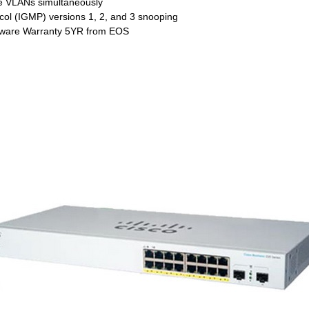
ve VLANs simultaneously
ol (IGMP) versions 1, 2, and 3 snooping
rdware Warranty 5YR from EOS