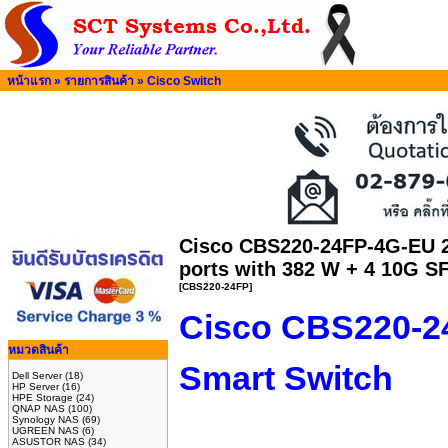
หน้าแรก
»
รายการสินค้า
»
Cisco Switch
Cisco CBS220-24FP-4G-EU 2
ports with 382 W + 4 10G S
[CBS220-24FP]
Cisco CBS220-2
หมวดสินค้า
Smart Switch
Dell Server
(18)
HP Server
(16)
HPE Storage
(24)
QNAP NAS
(100)
Synology NAS
(69)
UGREEN NAS
(6)
ASUSTOR NAS
(34)