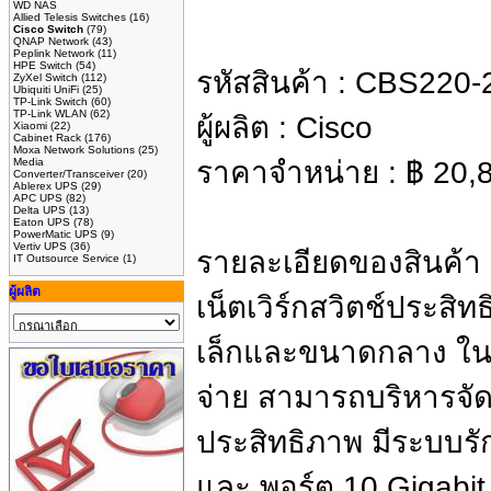
WD NAS
Allied Telesis Switches
(16)
Cisco Switch
(79)
QNAP Network
(43)
Peplink Network
(11)
HPE Switch
(54)
รหัสสินค้า :
CBS220-
ZyXel Switch
(112)
Ubiquiti UniFi
(25)
TP-Link Switch
(60)
TP-Link WLAN
(62)
ผู้ผลิต :
Cisco
Xiaomi
(22)
Cabinet Rack
(176)
Moxa Network Solutions
(25)
Media
ราคาจำหน่าย :
฿
20,
Converter/Transceiver
(20)
Ablerex UPS
(29)
APC UPS
(82)
Delta UPS
(13)
Eaton UPS
(78)
PowerMatic UPS
(9)
Vertiv UPS
(36)
รายละเอียดของสินค้า
IT Outsource Service
(1)
ผู้ผลิต
เน็ตเวิร์กสวิตช์ประส
เล็กและขนาดกลาง ในรา
จ่าย สามารถบริหารจัด
ประสิทธิภาพ มีระบบ
และ พอร์ต 10 Gigabi