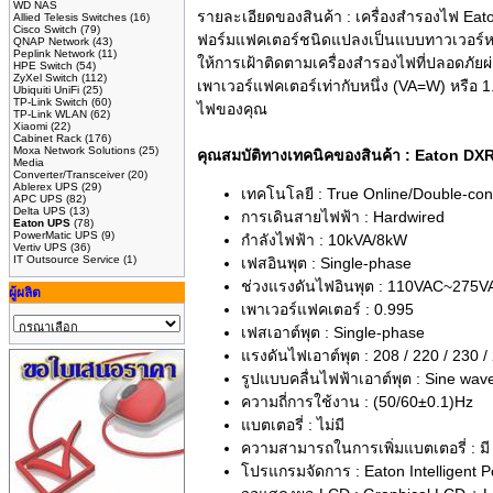
WD NAS
รายละเอียดของสินค้า :
เครื่องสำรองไฟ Eato
Allied Telesis Switches
(16)
Cisco Switch
(79)
ฟอร์มแฟคเตอร์ชนิดแปลงเป็นแบบทาวเวอร์หรือ
QNAP Network
(43)
Peplink Network
(11)
ให้การเฝ้าติดตามเครื่องสำรองไฟที่ปลอดภัย
HPE Switch
(54)
ZyXel Switch
(112)
เพาเวอร์แฟคเตอร์เท่ากับหนึ่ง (VA=W) หรือ
Ubiquiti UniFi
(25)
TP-Link Switch
(60)
ไฟของคุณ
TP-Link WLAN
(62)
Xiaomi
(22)
Cabinet Rack
(176)
Moxa Network Solutions
(25)
คุณสมบัติทางเทคนิคของสินค้า : Eaton 
Media
Converter/Transceiver
(20)
Ablerex UPS
(29)
เทคโนโลยี : True Online/Double-con
APC UPS
(82)
Delta UPS
(13)
การเดินสายไฟฟ้า : Hardwired
Eaton UPS
(78)
PowerMatic UPS
(9)
กำลังไฟฟ้า : 10kVA/8kW
Vertiv UPS
(36)
IT Outsource Service
(1)
เฟสอินพุต : Single-phase
ช่วงแรงดันไฟอินพุต : 110VAC~275V
ผู้ผลิต
เพาเวอร์แฟคเตอร์ : 0.995
เฟสเอาต์พุต : Single-phase
แรงดันไฟเอาต์พุต : 208 / 220 / 230 
รูปแบบคลื่นไฟฟ้าเอาต์พุต : Sine wav
ความถี่การใช้งาน : (50/60±0.1)Hz
แบตเตอรี่ : ไม่มี
ความสามารถในการเพิ่มแบตเตอรี่ : มี
โปรแกรมจัดการ : Eaton Intelligent P