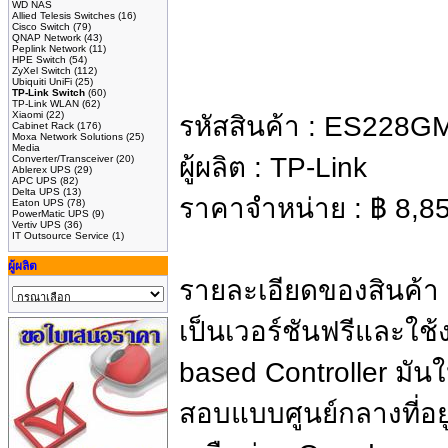
WD NAS
Allied Telesis Switches
(16)
Cisco Switch
(79)
QNAP Network
(43)
Peplink Network
(11)
HPE Switch
(54)
ZyXel Switch
(112)
Ubiquiti UniFi
(25)
TP-Link Switch
(60)
TP-Link WLAN
(62)
Xiaomi
(22)
รหัสสินค้า :
ES228G
Cabinet Rack
(176)
Moxa Network Solutions
(25)
Media
ผู้ผลิต :
TP-Link
Converter/Transceiver
(20)
Ablerex UPS
(29)
APC UPS
(82)
Delta UPS
(13)
ราคาจำหน่าย :
฿
8,8
Eaton UPS
(78)
PowerMatic UPS
(9)
Vertiv UPS
(36)
IT Outsource Service
(1)
ผู้ผลิต
รายละเอียดของสินค้า
เป็นเวอร์ชันฟรีและใ
based Controller มั
สอบแบบศูนย์กลางที่อ