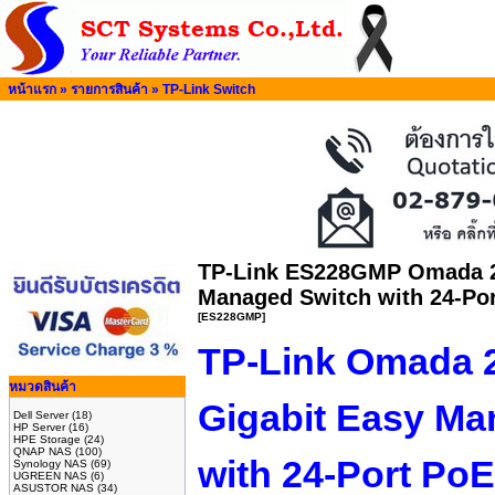
หน้าแรก
»
รายการสินค้า
»
TP-Link Switch
TP-Link ES228GMP Omada 28
Managed Switch with 24-Po
[ES228GMP]
TP-Link Omada 2
หมวดสินค้า
Gigabit Easy Ma
Dell Server
(18)
HP Server
(16)
HPE Storage
(24)
QNAP NAS
(100)
with 24-Port Po
Synology NAS
(69)
UGREEN NAS
(6)
ASUSTOR NAS
(34)