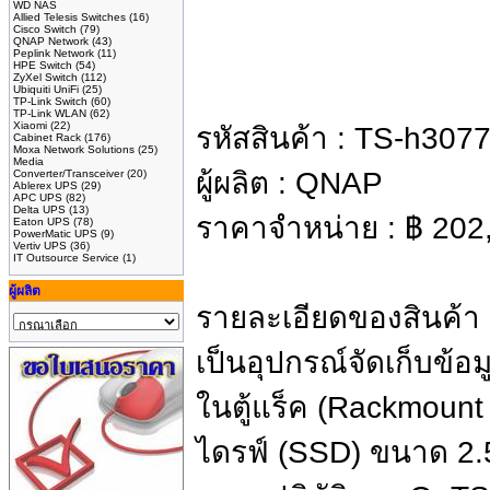
WD NAS
Allied Telesis Switches
(16)
Cisco Switch
(79)
QNAP Network
(43)
Peplink Network
(11)
HPE Switch
(54)
ZyXel Switch
(112)
Ubiquiti UniFi
(25)
TP-Link Switch
(60)
TP-Link WLAN
(62)
Xiaomi
(22)
รหัสสินค้า :
TS-h307
Cabinet Rack
(176)
Moxa Network Solutions
(25)
Media
ผู้ผลิต :
QNAP
Converter/Transceiver
(20)
Ablerex UPS
(29)
APC UPS
(82)
Delta UPS
(13)
ราคาจำหน่าย :
฿
202
Eaton UPS
(78)
PowerMatic UPS
(9)
Vertiv UPS
(36)
IT Outsource Service
(1)
ผู้ผลิต
รายละเอียดของสินค้า
เป็นอุปกรณ์จัดเก็บข้อม
ในตู้แร็ค (Rackmoun
ไดรฟ์ (SSD) ขนาด 2.5 