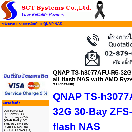
หน้าแรก
»
รายการสินค้า
»
QNAP NAS
QNAP TS-h3077AFU-R5-32G 
all-flash NAS with AMD Ryz
[TS-h3077AFU]
QNAP TS-h3077
หมวดสินค้า
32G 30-Bay ZFS-
Dell Server
(18)
HP Server
(16)
HPE Storage
(24)
QNAP NAS
(100)
flash NAS
Synology NAS
(69)
UGREEN NAS
(6)
ASUSTOR NAS
(34)