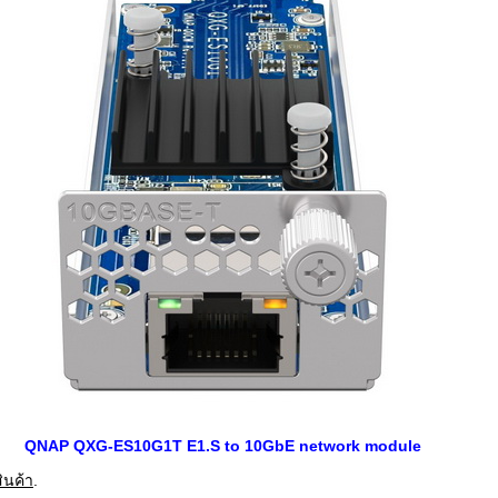
QNAP QXG-ES10G1T E1.S to 10GbE network module
ินค้า
.