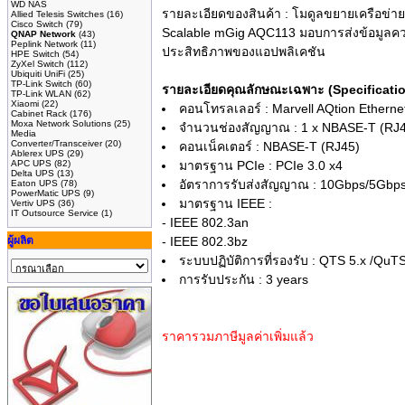
WD NAS
รายละเอียดของสินค้า :
โมดูลขยายเครือข่าย
Allied Telesis Switches
(16)
Cisco Switch
(79)
Scalable mGig AQC113 มอบการส่งข้อมูลควา
QNAP Network
(43)
Peplink Network
(11)
ประสิทธิภาพของแอปพลิเคชัน
HPE Switch
(54)
ZyXel Switch
(112)
Ubiquiti UniFi
(25)
TP-Link Switch
(60)
รายละเอียดคุณลักษณะเฉพาะ (Specificat
TP-Link WLAN
(62)
Xiaomi
(22)
คอนโทรลเลอร์ : Marvell AQtion Ethernet
Cabinet Rack
(176)
Moxa Network Solutions
(25)
จำนวนช่องสัญญาณ : 1 x NBASE-T (RJ
Media
Converter/Transceiver
(20)
คอนเน็คเตอร์ : NBASE-T (RJ45)
Ablerex UPS
(29)
APC UPS
(82)
มาตรฐาน PCIe : PCIe 3.0 x4
Delta UPS
(13)
อัตราการรับส่งสัญญาณ : 10Gbps/5Gbp
Eaton UPS
(78)
PowerMatic UPS
(9)
มาตรฐาน IEEE :
Vertiv UPS
(36)
IT Outsource Service
(1)
- IEEE 802.3an
ผู้ผลิต
- IEEE 802.3bz
ระบบปฏิบัติการที่รองรับ : QTS 5.x /QuTS
การรับประกัน : 3 years
ราคารวมภาษีมูลค่าเพิ่มแล้ว