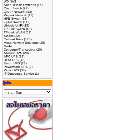
WD NAS
Allied Telesis Switches
(16)
Cisco Switch
(79)
QNAP Network
(43)
Peplink Network
(11)
HPE Switch
(54)
ZyXel Switch
(112)
Ubiquiti UniFi
(25)
TP-Link Switch
(60)
TP-Link WLAN
(62)
Xiaomi
(22)
Cabinet Rack
(176)
Moxa Network Solutions
(25)
Media
Converter/Transceiver
(20)
Ablerex UPS
(29)
APC UPS
(82)
Delta UPS
(13)
Eaton UPS
(78)
PowerMatic UPS
(9)
Vertiv UPS
(36)
IT Outsource Service
(1)
ผู้ผลิต