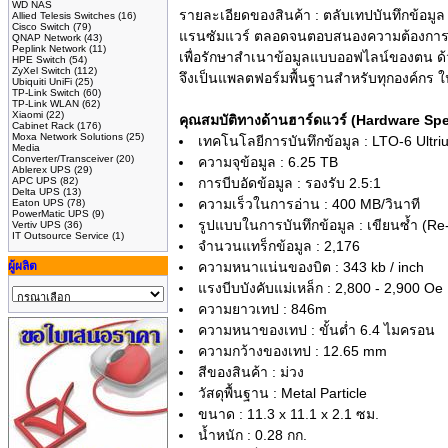
WD NAS
รายละเอียดของสินค้า :
ตลับเทปบันทึกข้อมูล
Allied Telesis Switches
(16)
Cisco Switch
(79)
แรนซัมแวร์ ตลอดจนตอบสนองความต้องการด้านค
QNAP Network
(43)
Peplink Network
(11)
เพื่อรักษาสําเนาข้อมูลแบบออฟไลน์ของตน ด้ว
HPE Switch
(54)
ZyXel Switch
(112)
จึงเป็นแพลตฟอร์มพื้นฐานสําหรับทุกองค์กร
Ubiquiti UniFi
(25)
TP-Link Switch
(60)
TP-Link WLAN
(62)
Xiaomi
(22)
คุณสมบัติทางด้านฮาร์ดแวร์ (Hardware Sp
Cabinet Rack
(176)
Moxa Network Solutions
(25)
เทคโนโลยีการบันทึกข้อมูล : LTO-6 Ultri
Media
Converter/Transceiver
(20)
ความจุข้อมูล : 6.25 TB
Ablerex UPS
(29)
APC UPS
(82)
การบีบอัดข้อมูล : รองรับ 2.5:1
Delta UPS
(13)
ความเร็วในการอ่าน : 400 MB/วินาที
Eaton UPS
(78)
PowerMatic UPS
(9)
รูปแบบในการบันทึกข้อมูล : เขียนซ้ำ (Re-
Vertiv UPS
(36)
IT Outsource Service
(1)
จำนวนแทร็กข้อมูล : 2,176
ผู้ผลิต
ความหนาแน่นของบิต : 343 kb / inch
แรงบีบบังคับแม่เหล็ก : 2,800 - 2,900 Oe
ความยาวเทป : 846m
ความหนาของเทป : ขั้นต่ำ 6.4 ไมครอน
ความกว้างของเทป : 12.65 mm
สีของสินค้า : ม่วง
วัสดุพื้นฐาน : Metal Particle
ขนาด : 11.3 x 11.1 x 2.1 ซม.
น้ำหนัก : 0.28 กก.