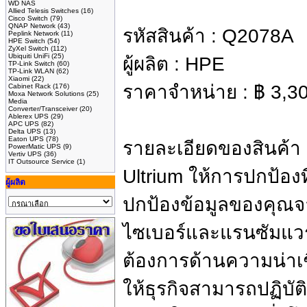
WD NAS
Allied Telesis Switches
(16)
Cisco Switch
(79)
QNAP Network
(43)
รหัสสินค้า :
Q2078A
Peplink Network
(11)
HPE Switch
(54)
ZyXel Switch
(112)
Ubiquiti UniFi
(25)
ผู้ผลิต :
HPE
TP-Link Switch
(60)
TP-Link WLAN
(62)
Xiaomi
(22)
ราคาจำหน่าย :
฿
3,3
Cabinet Rack
(176)
Moxa Network Solutions
(25)
Media
Converter/Transceiver
(20)
Ablerex UPS
(29)
APC UPS
(82)
Delta UPS
(13)
Eaton UPS
(78)
รายละเอียดของสินค้า
PowerMatic UPS
(9)
Vertiv UPS
(36)
IT Outsource Service
(1)
Ultrium ให้การปกป้องที่
ผู้ผลิต
ปกป้องข้อมูลของคุณ
ไซเบอร์และแรนซัมแ
ต้องการด้านความน่าเชื่
ให้ธุรกิจสามารถปฏิบ