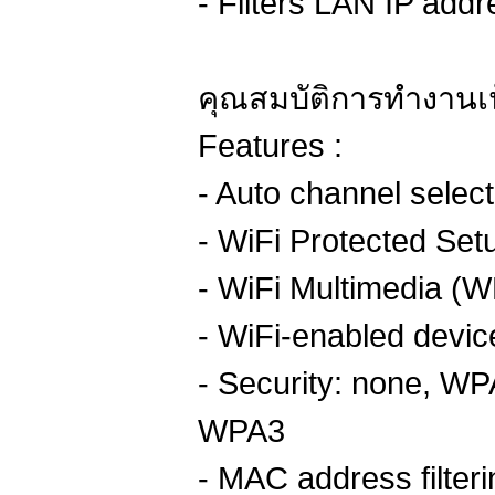
- Filters LAN IP addr
คุณสมบัติการทำงานเน
Features :
- Auto channel select
- WiFi Protected Se
- WiFi Multimedia (
- WiFi-enabled devic
- Security: none, 
WPA3
- MAC address filter