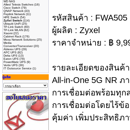
WD NAS
Allied Telesis Switches
(16)
Cisco Switch
(79)
QNAP Network
(43)
Peplink Network
(11)
รหัสสินค้า :
FWA505
HPE Switch
(54)
ZyXel Switch
(114)
Ubiquiti UniFi
(25)
TP-Link Switch
(60)
ผู้ผลิต :
Zyxel
TP-Link WLAN
(62)
Xiaomi
(22)
Cabinet Rack
(176)
Moxa Network Solutions
(25)
ราคาจำหน่าย :
฿
9,9
Media
Converter/Transceiver
(20)
Ablerex UPS
(29)
APC UPS
(82)
Delta UPS
(13)
Eaton UPS
(78)
PowerMatic UPS
(9)
รายละเอียดของสินค้า
Vertiv UPS
(36)
IT Outsource Service
(1)
ผู้ผลิต
All-in-One 5G NR ภา
การเชื่อมต่อพร้อมทุ
การเชื่อมต่อโดยไร้ข้อก
คุ้มค่า เพิ่มประสิทธ