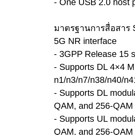
- One USB 2.0 host po
มาตรฐานการสื่อสาร S
5G NR interface
- 3GPP Release 15 s
- Supports DL 4×4 
n1/n3/n7/n38/n40/n4
- Supports DL modu
QAM, and 256-QAM
- Supports UL modu
QAM, and 256-QAM