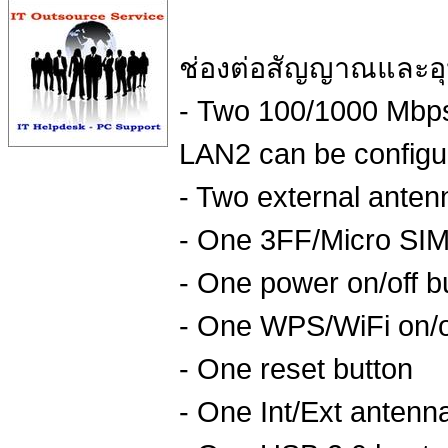
ช่องต่อสัญญาณและอ
- Two 100/1000 Mbps
LAN2 can be configu
- Two external anten
- One 3FF/Micro SIM 
- One power on/off b
- One WPS/WiFi on/o
- One reset button
- One Int/Ext antenn