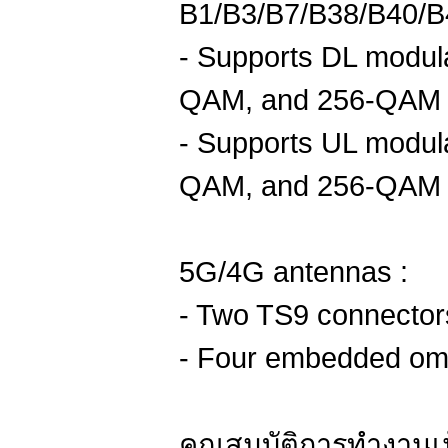
B1/B3/B7/B38/B40/B
- Supports DL modu
QAM, and 256-QAM
- Supports UL modu
QAM, and 256-QAM
5G/4G antennas :
- Two TS9 connectors
- Four embedded omn
คุณสมบัติการทำงานเน็