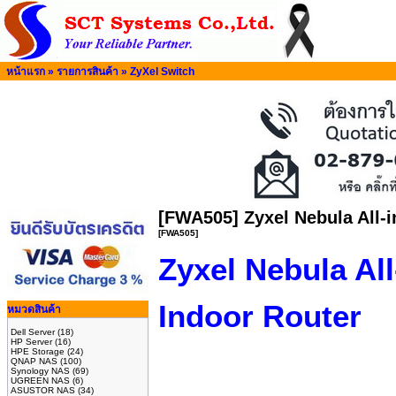
หน้าแรก
»
รายการสินค้า
»
ZyXel Switch
[FWA505] Zyxel Nebula All-
[FWA505]
Zyxel Nebula Al
Indoor Router
หมวดสินค้า
Dell Server
(18)
HP Server
(16)
HPE Storage
(24)
QNAP NAS
(100)
Synology NAS
(69)
UGREEN NAS
(6)
ASUSTOR NAS
(34)