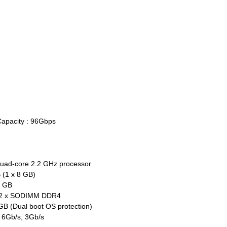
apacity : 96Gbps
uad-core 2.2 GHz processor
(1 x 8 GB)
4 GB
: 2 x SODIMM DDR4
 (Dual boot OS protection)
A 6Gb/s, 3Gb/s