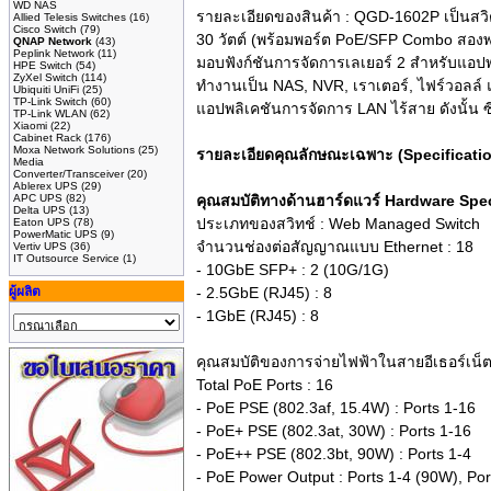
WD NAS
รายละเอียดของสินค้า :
QGD-1602P เป็นสวิตช
Allied Telesis Switches
(16)
Cisco Switch
(79)
30 วัตต์ (พร้อมพอร์ต PoE/SFP Combo สองพ
QNAP Network
(43)
Peplink Network
(11)
มอบฟังก์ชันการจัดการเลเยอร์ 2 สำหรับแอป
HPE Switch
(54)
ZyXel Switch
(114)
ทำงานเป็น NAS, NVR, เราเตอร์, ไฟร์วอลล์ 
Ubiquiti UniFi
(25)
TP-Link Switch
(60)
แอปพลิเคชันการจัดการ LAN ไร้สาย ดังนั้น 
TP-Link WLAN
(62)
Xiaomi
(22)
Cabinet Rack
(176)
Moxa Network Solutions
(25)
รายละเอียดคุณลักษณะเฉพาะ (Specificat
Media
Converter/Transceiver
(20)
Ablerex UPS
(29)
APC UPS
(82)
คุณสมบัติทางด้านฮาร์ดแวร์ Hardware Spec
Delta UPS
(13)
ประเภทของสวิทช์ : Web Managed Switch
Eaton UPS
(78)
PowerMatic UPS
(9)
จำนวนช่องต่อสัญญาณแบบ Ethernet : 18
Vertiv UPS
(36)
IT Outsource Service
(1)
- 10GbE SFP+ : 2 (10G/1G)
ผู้ผลิต
- 2.5GbE (RJ45) : 8
- 1GbE (RJ45) : 8
คุณสมบัติของการจ่ายไฟฟ้าในสายอีเธอร์เน็
Total PoE Ports : 16
- PoE PSE (802.3af, 15.4W) : Ports 1-16
- PoE+ PSE (802.3at, 30W) : Ports 1-16
- PoE++ PSE (802.3bt, 90W) : Ports 1-4
- PoE Power Output : Ports 1-4 (90W), Po