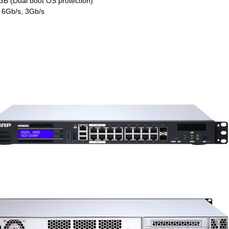
 (Dual boot OS protection)
A 6Gb/s, 3Gb/s