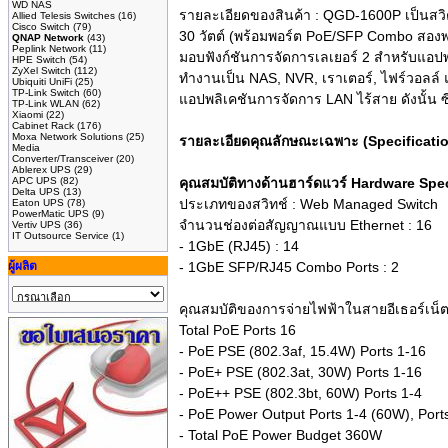
WD NAS
รายละเอียดของสินค้า :
QGD-1600P เป็นสวิตช
Allied Telesis Switches
(16)
Cisco Switch
(79)
30 วัตต์ (พร้อมพอร์ต PoE/SFP Combo สองพ
QNAP Network
(43)
Peplink Network
(11)
มอบฟังก์ชันการจัดการเลเยอร์ 2 สำหรับแอป
HPE Switch
(54)
ZyXel Switch
(112)
ทำงานเป็น NAS, NVR, เราเตอร์, ไฟร์วอลล์ 
Ubiquiti UniFi
(25)
TP-Link Switch
(60)
แอปพลิเคชันการจัดการ LAN ไร้สาย ดังนั้น 
TP-Link WLAN
(62)
Xiaomi
(22)
Cabinet Rack
(176)
Moxa Network Solutions
(25)
รายละเอียดคุณลักษณะเฉพาะ (Specificat
Media
Converter/Transceiver
(20)
Ablerex UPS
(29)
APC UPS
(82)
คุณสมบัติทางด้านฮาร์ดแวร์ Hardware Spec
Delta UPS
(13)
ประเภทของสวิทช์ : Web Managed Switch
Eaton UPS
(78)
PowerMatic UPS
(9)
จำนวนช่องต่อสัญญาณแบบ Ethernet : 16
Vertiv UPS
(36)
IT Outsource Service
(1)
- 1GbE (RJ45) : 14
ผู้ผลิต
- 1GbE SFP/RJ45 Combo Ports : 2
คุณสมบัติของการจ่ายไฟฟ้าในสายอีเธอร์เน็
Total PoE Ports 16
- PoE PSE (802.3af, 15.4W) Ports 1-16
- PoE+ PSE (802.3at, 30W) Ports 1-16
- PoE++ PSE (802.3bt, 60W) Ports 1-4
- PoE Power Output Ports 1-4 (60W), Port
- Total PoE Power Budget 360W