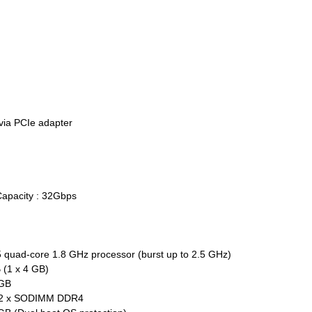
via PCIe adapter
apacity : 32Gbps
 quad-core 1.8 GHz processor (burst up to 2.5 GHz)
(1 x 4 GB)
 GB
: 2 x SODIMM DDR4