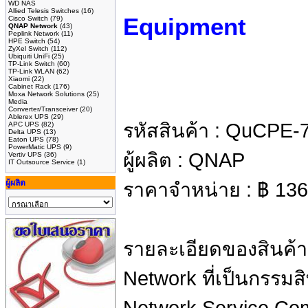
WD NAS
Allied Telesis Switches
(16)
Equipment
Cisco Switch
(79)
QNAP Network
(43)
Peplink Network
(11)
HPE Switch
(54)
ZyXel Switch
(112)
Ubiquiti UniFi
(25)
TP-Link Switch
(60)
TP-Link WLAN
(62)
Xiaomi
(22)
Cabinet Rack
(176)
Moxa Network Solutions
(25)
Media
Converter/Transceiver
(20)
Ablerex UPS
(29)
รหัสสินค้า :
QuCPE-7
APC UPS
(82)
Delta UPS
(13)
Eaton UPS
(78)
PowerMatic UPS
(9)
ผู้ผลิต :
QNAP
Vertiv UPS
(36)
IT Outsource Service
(1)
ผู้ผลิต
ราคาจำหน่าย :
฿
136
รายละเอียดของสินค้า
Network ที่เป็นกรรมส