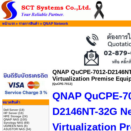
หน้าแรก
»
รายการสินค้า
»
QNAP Network
QNAP QuCPE-7012-D2146NT
Virtualization Premise Equ
[QuCPE-7012]
QNAP QuCPE-70
หมวดสินค้า
D2146NT-32G N
Dell Server
(18)
HP Server
(16)
HPE Storage
(24)
QNAP NAS
(100)
Synology NAS
(69)
Virtualization P
UGREEN NAS
(6)
ASUSTOR NAS
(34)