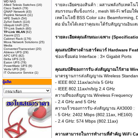
WD NAS
รายละเอียดของสินค้า :
ผสานพลังกับเทคโนโล
Allied Telesis Switches
(16)
Cisco Switch
(79)
สมรรถนะที่แข็งแกร่ง , mesh Wi-Fi พร้อมให้
QNAP Network
(43)
Peplink Network
(11)
เทคโนโลยี BSS Color และ Beamforming, Dec
HPE Switch
(54)
ZyXel Switch
(114)
ต่อ มั่นใจได้เลยว่าคุณจะได้รับสัญญาณอินเ
Ubiquiti UniFi
(25)
TP-Link Switch
(60)
TP-Link WLAN
(62)
Xiaomi
(22)
รายละเอียดคุณลักษณะเฉพาะ (Specificati
Cabinet Rack
(176)
Moxa Network Solutions
(25)
Media
Converter/Transceiver
(20)
คุณสมบัติทางด้านฮาร์ดแวร์ Hardware Fea
Ablerex UPS
(29)
APC UPS
(82)
ช่องเชื่อมต่อ Interface : 3× Gigabit Ports
Delta UPS
(13)
Eaton UPS
(78)
PowerMatic UPS
(9)
คุณสมบัติของการรับ-ส่งสัญญาณไร้สาย Wir
Vertiv UPS
(36)
IT Outsource Service
(1)
มาตรฐานการส่งสัญญาณ Wireless Standard
ผู้ผลิต
- IEEE 802.11ax/ac/n/a 5 GHz
- IEEE 802.11ax/n/b/g 2.4 GHz
ความถี่ของสัญญาณ Wireless Frequency
- 2.4 GHz and 5 GHz
ความเร็วของการรับ-ส่งสัญญาณ AX3000 :
- 5 GHz: 2402 Mbps (802.11ax, HE160)
- 2.4 GHz: 574 Mbps (802.11ax)
ความสามารถในการทำงานที่สำคัญ WiFi Ca