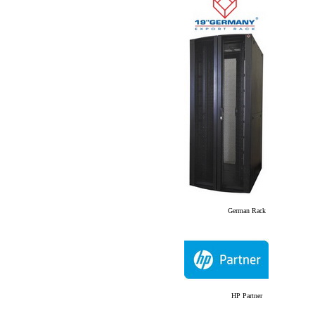
German Rack
HP Partner