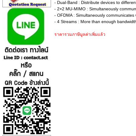
- Dual-Band : Distribute devices to differ
- 2×2 MU-MIMO : Simultaneously communic
- OFDMA : Simultaneously communicates wit
- 4 Streams : More than enough bandwidth 
ราคารวมภาษีมูลค่าเพิ่มแล้ว