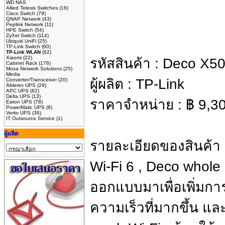
WD NAS
Allied Telesis Switches
(16)
Cisco Switch
(79)
QNAP Network
(43)
Peplink Network
(11)
HPE Switch
(54)
ZyXel Switch
(114)
Ubiquiti UniFi
(25)
TP-Link Switch
(60)
TP-Link WLAN
(62)
Xiaomi
(22)
รหัสสินค้า :
Deco X50
Cabinet Rack
(176)
Moxa Network Solutions
(25)
Media
ผู้ผลิต :
TP-Link
Converter/Transceiver
(20)
Ablerex UPS
(29)
APC UPS
(82)
Delta UPS
(13)
ราคาจำหน่าย :
฿
9,3
Eaton UPS
(78)
PowerMatic UPS
(9)
Vertiv UPS
(36)
IT Outsource Service
(1)
ผู้ผลิต
รายละเอียดของสินค้า
Wi-Fi 6 , Deco whole
ออกแบบมาเพื่อเพิ่มกา
ความเร็วที่มากขึ้น แล