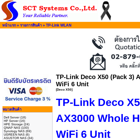
หน้าแรก
»
รายการสินค้า
»
TP-Link WLAN
TP-Link Deco X50 (Pack 3)
WiFi 6 Unit
[Deco X50]
TP-Link Deco X5
หมวดสินค้า
AX3000 Whole 
Dell Server
(18)
HP Server
(16)
HPE Storage
(24)
QNAP NAS
(100)
WiFi 6 Unit
Synology NAS
(69)
UGREEN NAS
(6)
ASUSTOR NAS
(34)