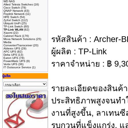
WD NAS
Allied Telesis Switches
(16)
Cisco Switch
(79)
QNAP Network
(43)
Peplink Network
(11)
HPE Switch
(54)
ZyXel Switch
(112)
Ubiquiti UniFi
(25)
TP-Link Switch
(60)
TP-Link WLAN
(62)
Xiaomi
(22)
Cabinet Rack
(176)
รหัสสินค้า :
Archer-
Moxa Network Solutions
(25)
Media
Converter/Transceiver
(20)
Ablerex UPS
(29)
ผู้ผลิต :
TP-Link
APC UPS
(82)
Delta UPS
(13)
Eaton UPS
(78)
ราคาจำหน่าย :
฿
9,3
PowerMatic UPS
(9)
Vertiv UPS
(36)
IT Outsource Service
(1)
ผู้ผลิต
รายละเอียดของสินค้า
ประสิทธิภาพสูงจนทำให
งานที่สูงขึ้น, ลาเทน
รบกวนที่แข็งแกร่ง, แล