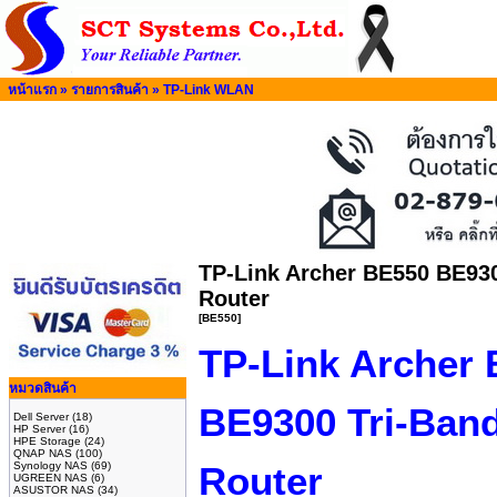
หน้าแรก
»
รายการสินค้า
»
TP-Link WLAN
TP-Link Archer BE550 BE930
Router
[BE550]
TP-Link Archer
หมวดสินค้า
BE9300 Tri-Band
Dell Server
(18)
HP Server
(16)
HPE Storage
(24)
QNAP NAS
(100)
Synology NAS
(69)
Router
UGREEN NAS
(6)
ASUSTOR NAS
(34)