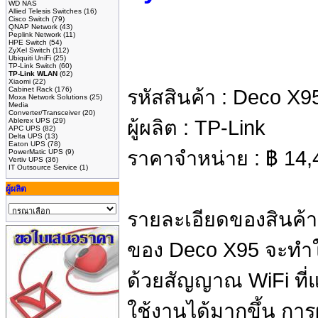
WD NAS
Allied Telesis Switches
(16)
Cisco Switch
(79)
QNAP Network
(43)
Peplink Network
(11)
HPE Switch
(54)
ZyXel Switch
(112)
Ubiquiti UniFi
(25)
TP-Link Switch
(60)
TP-Link WLAN
(62)
Xiaomi
(22)
Cabinet Rack
(176)
รหัสสินค้า :
Deco X9
Moxa Network Solutions
(25)
Media
Converter/Transceiver
(20)
Ablerex UPS
(29)
ผู้ผลิต :
TP-Link
APC UPS
(82)
Delta UPS
(13)
Eaton UPS
(78)
ราคาจำหน่าย :
฿
14,
PowerMatic UPS
(9)
Vertiv UPS
(36)
IT Outsource Service
(1)
ผู้ผลิต
รายละเอียดของสินค้า
ของ Deco X95 จะทำให
ด้วยสัญญาณ WiFi ที่
ใช้งานได้มากขึ้น การ