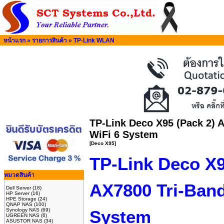
หน้าแรก
»
รายการสินค้า
»
TP-Link WLAN
TP-Link Deco X95 (Pack 2) 
WiFi 6 System
[Deco X95]
TP-Link Deco X9
หมวดสินค้า
AX7800 Tri-Ban
Dell Server
(18)
HP Server
(16)
HPE Storage
(24)
QNAP NAS
(100)
Synology NAS
(69)
System
UGREEN NAS
(6)
ASUSTOR NAS
(34)