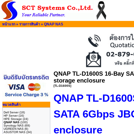
หน้าแรก
»
รายการสินค้า
»
QNAP NAS
QNAP TL-D1600S 16-Bay S
storage enclosure
[TL-D1600S]
QNAP TL-D1600
หมวดสินค้า
SATA 6Gbps JB
Dell Server
(18)
HP Server
(16)
HPE Storage
(24)
QNAP NAS
(100)
Synology NAS
(69)
enclosure
UGREEN NAS
(6)
ASUSTOR NAS
(34)