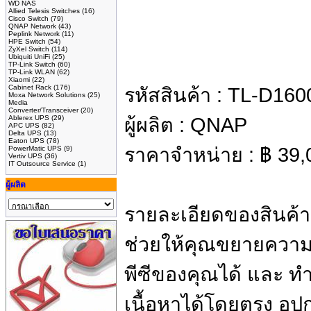
WD NAS
Allied Telesis Switches
(16)
Cisco Switch
(79)
QNAP Network
(43)
Peplink Network
(11)
HPE Switch
(54)
ZyXel Switch
(114)
Ubiquiti UniFi
(25)
TP-Link Switch
(60)
TP-Link WLAN
(62)
Xiaomi
(22)
Cabinet Rack
(176)
รหัสสินค้า :
TL-D160
Moxa Network Solutions
(25)
Media
Converter/Transceiver
(20)
Ablerex UPS
(29)
ผู้ผลิต :
QNAP
APC UPS
(82)
Delta UPS
(13)
Eaton UPS
(78)
ราคาจำหน่าย :
฿
39,
PowerMatic UPS
(9)
Vertiv UPS
(36)
IT Outsource Service
(1)
ผู้ผลิต
รายละเอียดของสินค้า
ช่วยให้คุณขยายควา
พีซีของคุณได้ และ ท
เนื้อหาได้โดยตรง อุป