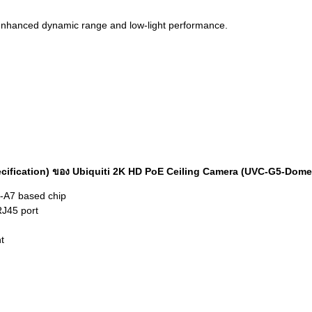
enhanced dynamic range and low-light performance.
ecification) ของ Ubiquiti 2K HD PoE Ceiling Camera (UVC-G5-Dome
x-A7 based chip
RJ45 port
t