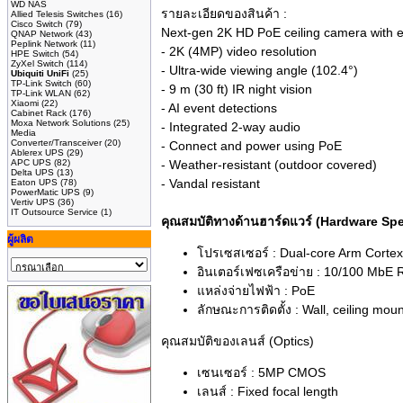
WD NAS
รายละเอียดของสินค้า :
Allied Telesis Switches
(16)
Cisco Switch
(79)
Next-gen 2K HD PoE ceiling camera with 
QNAP Network
(43)
Peplink Network
(11)
- 2K (4MP) video resolution
HPE Switch
(54)
ZyXel Switch
(114)
- Ultra-wide viewing angle (102.4°)
Ubiquiti UniFi
(25)
TP-Link Switch
(60)
- 9 m (30 ft) IR night vision
TP-Link WLAN
(62)
Xiaomi
(22)
- AI event detections
Cabinet Rack
(176)
Moxa Network Solutions
(25)
- Integrated 2-way audio
Media
Converter/Transceiver
(20)
- Connect and power using PoE
Ablerex UPS
(29)
APC UPS
(82)
- Weather-resistant (outdoor covered)
Delta UPS
(13)
- Vandal resistant
Eaton UPS
(78)
PowerMatic UPS
(9)
Vertiv UPS
(36)
IT Outsource Service
(1)
คุณสมบัติทางด้านฮาร์ดแวร์ (Hardware Sp
ผู้ผลิต
โปรเซสเซอร์ : Dual-core Arm Corte
อินเตอร์เฟซเครือข่าย : 10/100 MbE 
แหล่งจ่ายไฟฟ้า : PoE
ลักษณะการติดตั้ง : Wall, ceiling moun
คุณสมบัติของเลนส์ (Optics)
เซนเซอร์ : 5MP CMOS
เลนส์ : Fixed focal length