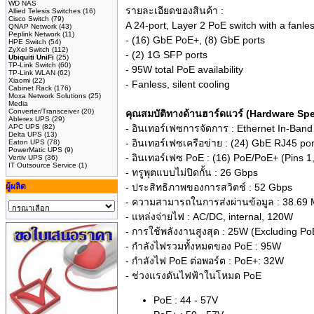
WD NAS
รายละเอียดของสินค้า :
Allied Telesis Switches
(16)
Cisco Switch
(79)
A 24-port, Layer 2 PoE switch with a fanle
QNAP Network
(43)
Peplink Network
(11)
- (16) GbE PoE+, (8) GbE ports
HPE Switch
(54)
ZyXel Switch
(112)
- (2) 1G SFP ports
Ubiquiti UniFi
(25)
TP-Link Switch
(60)
- 95W total PoE availability
TP-Link WLAN
(62)
Xiaomi
(22)
- Fanless, silent cooling
Cabinet Rack
(176)
Moxa Network Solutions
(25)
Media
Converter/Transceiver
(20)
คุณสมบัติทางด้านฮาร์ดแวร์ (Hardware S
Ablerex UPS
(29)
APC UPS
(82)
- อินเทอร์เฟซการจัดการ : Ethernet In-Band
Delta UPS
(13)
- อินเทอร์เฟซเครือข่าย : (24) GbE RJ45 po
Eaton UPS
(78)
PowerMatic UPS
(9)
- อินเทอร์เฟซ PoE : (16) PoE/PoE+ (Pins 1,
Vertiv UPS
(36)
IT Outsource Service
(1)
- ทรูพุตแบบไม่ปิดกั้น : 26 Gbps
ผู้ผลิต
- ประสิทธิภาพของการสวิตช์ : 52 Gbps
- ความสามารถในการส่งผ่านข้อมูล : 38.69
- แหล่งจ่ายไฟ : AC/DC, internal, 120W
- การใช้พลังงานสูงสุด : 25W (Excluding Po
- กำลังไฟรวมทั้งหมดของ PoE : 95W
- กำลังไฟ PoE ต่อพอร์ต : PoE+: 32W
- ช่วงแรงดันไฟฟ้าในโหมด PoE
PoE : 44 - 57V