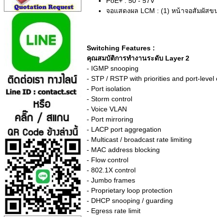
PoE+ : 50 - 57V
จอแสดงผล LCM : (1) หน้าจอสัมผัสขนา
Switching Features :
คุณสมบัติการทำงานระดับ Layer 2
- IGMP snooping
- STP / RSTP with priorities and port-level
- Port isolation
- Storm control
- Voice VLAN
- Port mirroring
- LACP port aggregation
- Multicast / broadcast rate limiting
- MAC address blocking
- Flow control
- 802.1X control
- Jumbo frames
- Proprietary loop protection
- DHCP snooping / guarding
- Egress rate limit