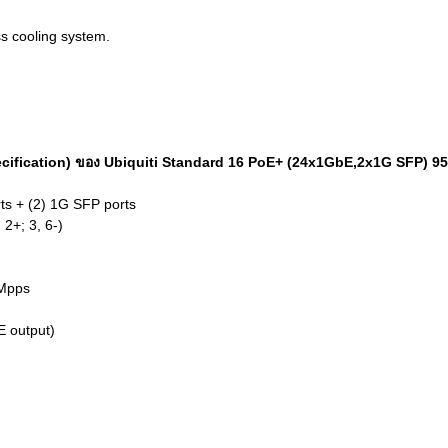
ss cooling system.
pecification) ของ Ubiquiti Standard 16 PoE+ (24x1GbE,2x1G SFP) 
rts + (2) 1G SFP ports
 2+; 3, 6-)
 Mpps
E output)