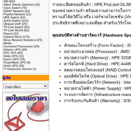
WD NAS
รายละเอียดของสินค้า :
HPE ProLiant DL385
Allied Telesis Switches
(16)
Cisco Switch
(79)
ของหน่วยความจำ พร้อมความสามารถในการปรับ
QNAP Network
(43)
Peplink Network
(11)
ทรานส์โค้ดวิดีโอ หรือ เวอร์ชวลไลเซชั่น (
HPE Switch
(54)
ZyXel Switch
(114)
ประสิทธิภาพที่เหมาะสมที่สุด สำหรับเวิร์กโห
Ubiquiti UniFi
(25)
TP-Link Switch
(60)
TP-Link WLAN
(62)
Xiaomi
(22)
คุณสมบัติทางด้านฮาร์ดแวร์ (Hardware Sp
Cabinet Rack
(176)
Moxa Network Solutions
(25)
Media
ลักษณะโครงสร้าง (Form Factor) : 2
Converter/Transceiver
(20)
Ablerex UPS
(29)
หน่วยประมวลผล (Processor) : AMD
APC UPS
(82)
Delta UPS
(13)
หน่วยความจำ (Memory) : HPE 32GB 
Eaton UPS
(78)
PowerMatic UPS
(9)
ฮาร์ดไดรฟ์ (Hard Drive) : HPE 4x4
Vertiv UPS
(36)
IT Outsource Service
(1)
สตอเรจคอนโทรลเลอร์ (RAID Control
ออปติคัลไดร์ฟ (Optical Drive) : H
ผู้ผลิต
การเชื่อมต่อเน็ตเวิร์ก (Network) : 
หน่วยจ่ายไฟฟ้า (Power Supply) : HP
ระบบการจัดการ (Infrastructure man
การรับประกันสินค้า (Warranty) : 3/3/