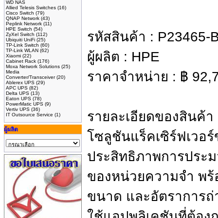
WD NAS
Allied Telesis Switches
(16)
Cisco Switch
(79)
QNAP Network
(43)
Peplink Network
(11)
HPE Switch
(54)
รหัสสินค้า :
P23465-
ZyXel Switch
(112)
Ubiquiti UniFi
(25)
TP-Link Switch
(60)
TP-Link WLAN
(62)
ผู้ผลิต :
HPE
Xiaomi
(22)
Cabinet Rack
(176)
Moxa Network Solutions
(25)
Media
ราคาจำหน่าย :
฿
92,
Converter/Transceiver
(20)
Ablerex UPS
(29)
APC UPS
(82)
Delta UPS
(13)
Eaton UPS
(78)
PowerMatic UPS
(9)
Vertiv UPS
(36)
รายละเอียดของสินค้า
IT Outsource Service
(1)
ผู้ผลิต
โซลูชันแร็คเซิร์ฟเวอร
ประสิทธิภาพการประมว
ของหน่วยความจำ พร
ขนาด และอัตราการถ่าย
ใช้แอปพลิเคชันที่ต้อง