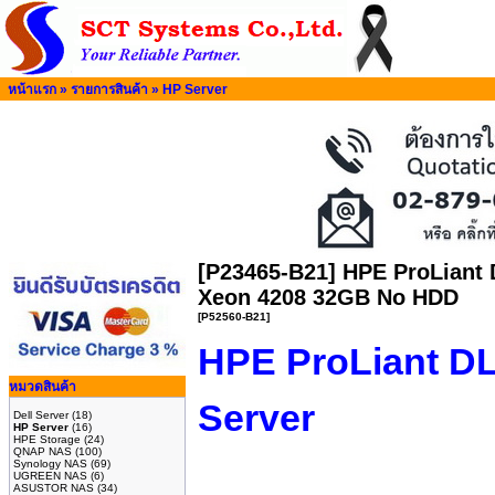
หน้าแรก
»
รายการสินค้า
»
HP Server
[P23465-B21] HPE ProLiant 
Xeon 4208 32GB No HDD
[P52560-B21]
HPE ProLiant D
หมวดสินค้า
Server
Dell Server
(18)
HP Server
(16)
HPE Storage
(24)
QNAP NAS
(100)
Synology NAS
(69)
UGREEN NAS
(6)
ASUSTOR NAS
(34)