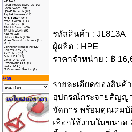
WD NAS
Allied Telesis Switches
(16)
Cisco Switch
(79)
QNAP Network
(43)
Peplink Network
(11)
HPE Switch
(54)
ZyXel Switch
(116)
Ubiquiti UniFi
(25)
TP-Link Switch
(60)
TP-Link WLAN
(62)
รหัสสินค้า :
JL813A
Xiaomi
(22)
Cabinet Rack
(176)
Moxa Network Solutions
(25)
ผู้ผลิต :
HPE
Media
Converter/Transceiver
(20)
Ablerex UPS
(29)
APC UPS
(82)
ราคาจำหน่าย :
฿
16,
Delta UPS
(13)
Eaton UPS
(78)
PowerMatic UPS
(9)
Vertiv UPS
(36)
IT Outsource Service
(1)
ผู้ผลิต
รายละเอียดของสินค้า
อุปกรณ์กระจายสัญญ
จัดการ พร้อมคุณสมบั
เลือกใช้งานในขนาด 