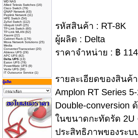
WD NAS
Allied Telesis Switches
(16)
Cisco Switch
(79)
QNAP Network
(43)
Peplink Network
(11)
HPE Switch
(54)
ZyXel Switch
(112)
รหัสสินค้า :
RT-8K
Ubiquiti UniFi
(25)
TP-Link Switch
(60)
TP-Link WLAN
(62)
Xiaomi
(22)
ผู้ผลิต :
Delta
Cabinet Rack
(176)
Moxa Network Solutions
(25)
Media
Converter/Transceiver
(20)
ราคาจำหน่าย :
฿
114
Ablerex UPS
(29)
APC UPS
(82)
Delta UPS
(13)
Eaton UPS
(78)
PowerMatic UPS
(9)
Vertiv UPS
(36)
IT Outsource Service
(1)
รายละเอียดของสินค้า
ผู้ผลิต
Amplon RT Series 5
Double-conversion ด้
ในขนาดกะทัดรัด 2U 
ประสิทธิภาพของระบบ