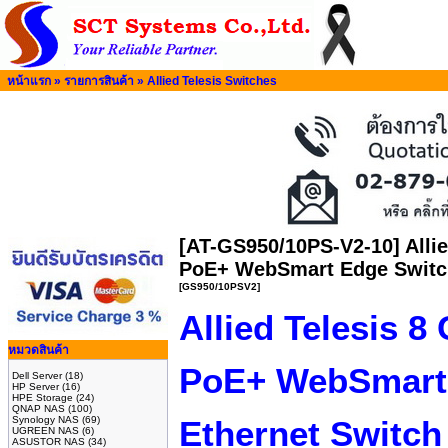
หน้าแรก
»
รายการสินค้า
»
Allied Telesis Switches
[AT-GS950/10PS-V2-10] Allie
PoE+ WebSmart Edge Switc
[GS950/10PSV2]
Allied Telesis 8
หมวดสินค้า
PoE+ WebSmart 
Dell Server
(18)
HP Server
(16)
HPE Storage
(24)
QNAP NAS
(100)
Synology NAS
(69)
Ethernet Switch
UGREEN NAS
(6)
ASUSTOR NAS
(34)