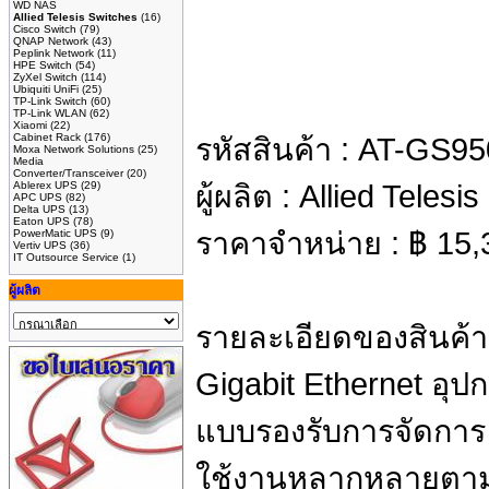
WD NAS
Allied Telesis Switches
(16)
Cisco Switch
(79)
QNAP Network
(43)
Peplink Network
(11)
HPE Switch
(54)
ZyXel Switch
(114)
Ubiquiti UniFi
(25)
TP-Link Switch
(60)
TP-Link WLAN
(62)
Xiaomi
(22)
Cabinet Rack
(176)
รหัสสินค้า :
AT-GS95
Moxa Network Solutions
(25)
Media
Converter/Transceiver
(20)
Ablerex UPS
(29)
ผู้ผลิต :
Allied Telesis
APC UPS
(82)
Delta UPS
(13)
Eaton UPS
(78)
ราคาจำหน่าย :
฿
15,
PowerMatic UPS
(9)
Vertiv UPS
(36)
IT Outsource Service
(1)
ผู้ผลิต
รายละเอียดของสินค้า
Gigabit Ethernet อุ
แบบรองรับการจัดการ 
ใช้งานหลากหลายตามคว