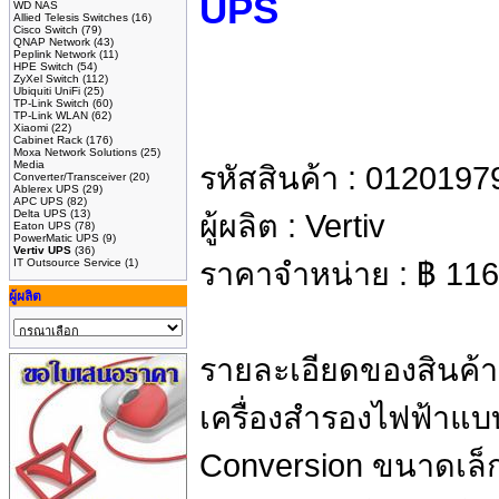
UPS
WD NAS
Allied Telesis Switches
(16)
Cisco Switch
(79)
QNAP Network
(43)
Peplink Network
(11)
HPE Switch
(54)
ZyXel Switch
(112)
Ubiquiti UniFi
(25)
TP-Link Switch
(60)
TP-Link WLAN
(62)
Xiaomi
(22)
Cabinet Rack
(176)
Moxa Network Solutions
(25)
Media
รหัสสินค้า :
0120197
Converter/Transceiver
(20)
Ablerex UPS
(29)
APC UPS
(82)
Delta UPS
(13)
ผู้ผลิต :
Vertiv
Eaton UPS
(78)
PowerMatic UPS
(9)
Vertiv UPS
(36)
IT Outsource Service
(1)
ราคาจำหน่าย :
฿
116
ผู้ผลิต
รายละเอียดของสินค้า
เครื่องสำรองไฟฟ้าแบ
Conversion ขนาดเล็ก