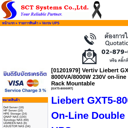
หน้าแรก
»
รายการสินค้า
»
Vertiv UPS
[01201979] Vertiv Liebert 
8000VA/8000W 230V on-line
Rack Mountable
[GXT5-8000IRT]
Liebert GXT5-8
หมวดสินค้า
Dell Server
(18)
HP Server
(16)
On-Line Double
HPE Storage
(24)
QNAP NAS
(100)
Synology NAS
(69)
UGREEN NAS
(6)
ASUSTOR NAS
(34)