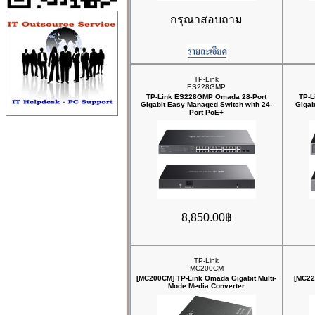
กรุณาสอบถาม
TP-Link
ES228GMP
TP-Link ES228GMP Omada 28-Port
TP-L
Gigabit Easy Managed Switch with 24-
Gigab
Port PoE+
8,850.00฿
TP-Link
MC200CM
[MC200CM] TP-Link Omada Gigabit Multi-
[MC22
Mode Media Converter