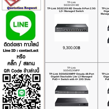
TP-Link
SG3210X-M2
TP-Link SG3210X-M2 Omada 8-Port 2.5G
TP-Li
L2+ Managed Switch
Giga
Manage
9,300.00฿
TP-Link
SG5452XMPP
TP-Link SG5452XMPP Omada 48-Port
TP-Li
Gigabit Stackable Lite L3 Managed
Giga
PoE++ Switch with 4× 10G Slots
PoE