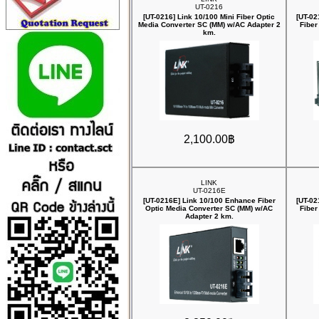
UT-0216
[UT-0216] Link 10/100 Mini Fiber Optic
[UT-02
Media Converter SC (MM) w/AC Adapter 2
Fiber
km.
2,100.00฿
LINK
UT-0216E
[UT-0216E] Link 10/100 Enhance Fiber
[UT-0
Optic Media Converter SC (MM) w/AC
Fiber
Adapter 2 km.