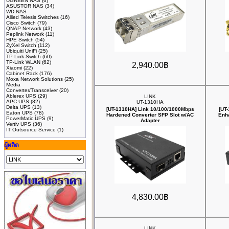
UGREEN NAS
(6)
ASUSTOR NAS
(34)
WD NAS
Allied Telesis Switches
(16)
Cisco Switch
(79)
QNAP Network
(43)
Peplink Network
(11)
HPE Switch
(54)
ZyXel Switch
(112)
Ubiquiti UniFi
(25)
TP-Link Switch
(60)
TP-Link WLAN
(62)
2,940.00฿
Xiaomi
(22)
Cabinet Rack
(176)
Moxa Network Solutions
(25)
Media
Converter/Transceiver
(20)
Ablerex UPS
(29)
LINK
APC UPS
(82)
UT-1310HA
Delta UPS
(13)
[UT-1310HA] Link 10/100/1000Mbps
[UT
Eaton UPS
(78)
‎Hardened Converter SFP Slot w/AC
‎Enh
PowerMatic UPS
(9)
Adapter
Vertiv UPS
(36)
IT Outsource Service
(1)
ผู้ผลิต
4,830.00฿
LINK