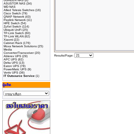
UGREEN NAS
(6)
ASUSTOR NAS
(34)
WD NAS
Allied Telesis Switches
(16)
Cisco Switch
(79)
QNAP Network
(43)
Peplink Network
(11)
HPE Switch
(54)
ZyXel Switch
(114)
Ubiquiti UniFi
(25)
TP-Link Switch
(60)
TP-Link WLAN
(62)
Xiaomi
(22)
Cabinet Rack
(176)
Moxa Network Solutions
(25)
Media
Converter/Transceiver
(20)
Results/Page:
Ablerex UPS
(29)
APC UPS
(82)
Delta UPS
(13)
Eaton UPS
(78)
PowerMatic UPS
(9)
Vertiv UPS
(36)
IT Outsource Service
(1)
ผู้ผลิต