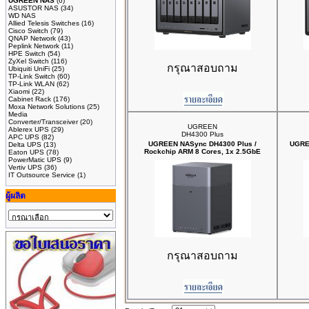
UGREEN NAS
(6)
ASUSTOR NAS
(34)
WD NAS
Allied Telesis Switches
(16)
Cisco Switch
(79)
QNAP Network
(43)
Peplink Network
(11)
HPE Switch
(54)
ZyXel Switch
(116)
กรุณาสอบถาม
Ubiquiti UniFi
(25)
TP-Link Switch
(60)
TP-Link WLAN
(62)
Xiaomi
(22)
Cabinet Rack
(176)
Moxa Network Solutions
(25)
Media
Converter/Transceiver
(20)
UGREEN
Ablerex UPS
(29)
DH4300 Plus
APC UPS
(82)
UGREEN NASync DH4300 Plus /
UGRE
Delta UPS
(13)
Rockchip ARM 8 Cores, 1x 2.5GbE
Eaton UPS
(78)
PowerMatic UPS
(9)
Vertiv UPS
(36)
IT Outsource Service
(1)
ผู้ผลิต
กรุณาสอบถาม