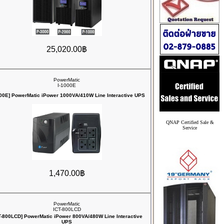
25,020.00฿
PowerMatic
I-1000E
000E] PowerMatic iPower 1000VA/410W Line Interactive UPS
QNAP Certified Sale &
Service
1,470.00฿
PowerMatic
ICT-800LCD
T-800LCD] PowerMatic iPower 800VA/480W Line Interactive
UPS