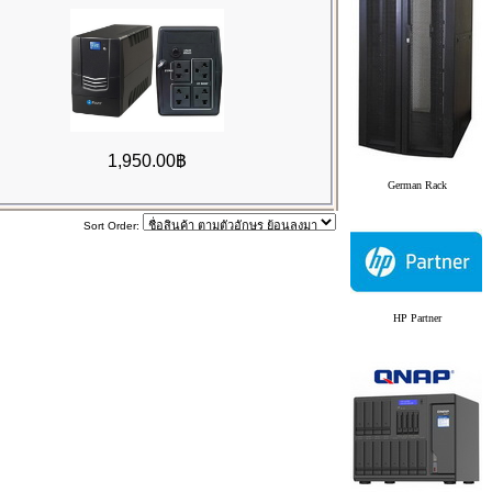
1,950.00฿
German Rack
Sort Order:
HP Partner