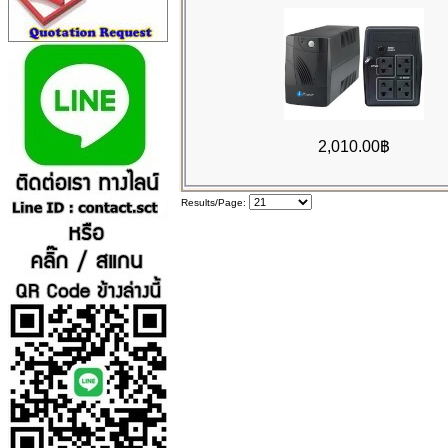
2,010.00฿
Results/Page: