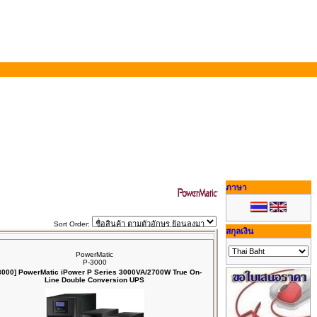
ภาษา
Sort Order:
สกุลเงิน
PowerMatic
P-3000
3000] PowerMatic iPower P Series 3000VA/2700W True On-
Line Double Conversion UPS