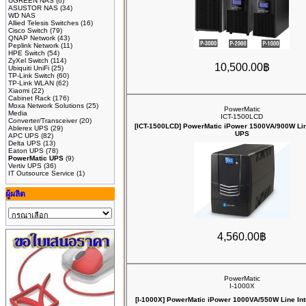
UGREEN NAS
(6)
ASUSTOR NAS
(34)
WD NAS
Allied Telesis Switches
(16)
Cisco Switch
(79)
QNAP Network
(43)
Peplink Network
(11)
HPE Switch
(54)
ZyXel Switch
(114)
10,500.00฿
Ubiquiti UniFi
(25)
TP-Link Switch
(60)
TP-Link WLAN
(62)
Xiaomi
(22)
Cabinet Rack
(176)
Moxa Network Solutions
(25)
PowerMatic
Media
ICT-1500LCD
Converter/Transceiver
(20)
[ICT-1500LCD] PowerMatic iPower 1500VA/900W Lin
Ablerex UPS
(29)
UPS
APC UPS
(82)
Delta UPS
(13)
Eaton UPS
(78)
PowerMatic UPS
(9)
Vertiv UPS
(36)
IT Outsource Service
(1)
ผู้ผลิต
4,560.00฿
PowerMatic
I-1000X
[I-1000X] PowerMatic iPower 1000VA/550W Line Int