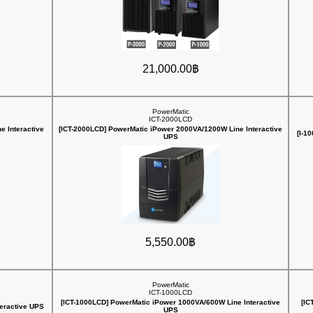
21,000.00฿
PowerMatic
ICT-2000LCD
e Interactive
[ICT-2000LCD] PowerMatic iPower 2000VA/1200W Line Interactive
[I-1
UPS
5,550.00฿
PowerMatic
ICT-1000LCD
[ICT-1000LCD] PowerMatic iPower 1000VA/600W Line Interactive
[IC
eractive UPS
UPS