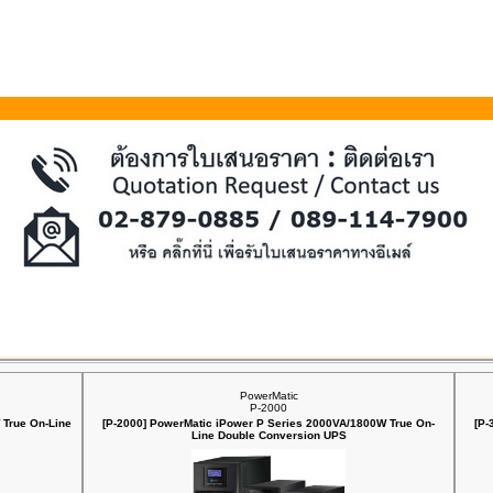
PowerMatic
P-2000
 True On-Line
[P-2000] PowerMatic iPower P Series 2000VA/1800W True On-
[P-
Line Double Conversion UPS