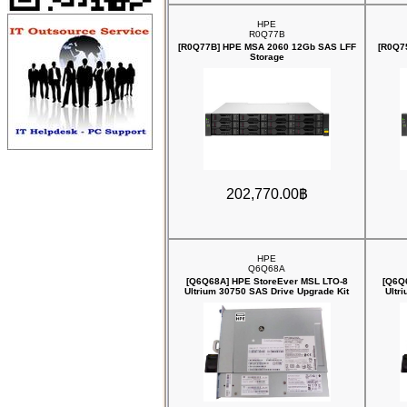
HPE
R0Q77B
[R0Q77B] HPE MSA 2060 12Gb SAS LFF
[R0Q7
Storage
202,770.00฿
HPE
Q6Q68A
[Q6Q68A] HPE StoreEver MSL LTO‑8
[Q6Q
Ultrium 30750 SAS Drive Upgrade Kit
Ultr