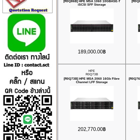
[R0Q86B] HPE MSA 1060 10GBASE‑T
[R0Q
iSCSI SFF Storage
189,000.00฿
HPE
R0Q73B
[R0Q73B] HPE MSA 2060 16Gb Fibre
[R0Q76
Channel LFF Storage
202,770.00฿