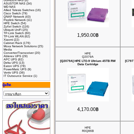
UGREEN NAS
(6)
ASUSTOR NAS
(34)
WD NAS
Allied Telesis Switches
(16)
Cisco Switch
(79)
QNAP Network
(43)
Peplink Network
(11)
HPE Switch
(54)
ZyXel Switch
(116)
Ubiquiti UniFi
(25)
TP-Link Switch
(60)
1,950.00฿
TP-Link WLAN
(62)
Xiaomi
(22)
Cabinet Rack
(176)
Moxa Network Solutions
(25)
Media
Converter/Transceiver
(20)
HPE
Ablerex UPS
(29)
Q2079A
APC UPS
(82)
[Q2079A] HPE LTO‑9 Ultrium 45TB RW
[C797
Delta UPS
(13)
Data Cartridge
Eaton UPS
(78)
PowerMatic UPS
(9)
Vertiv UPS
(36)
IT Outsource Service
(1)
ผู้ผลิต
4,170.00฿
HPE
R0Q86B