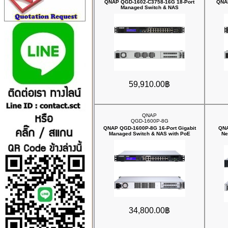
QNAP QGD-1602-C3758-16G 18-Port
QNAP
Managed Switch & NAS
59,910.00฿
QNAP
QGD-1600P-8G
QNAP QGD-1600P-8G 16-Port Gigabit
QNA
Managed Switch & NAS with PoE
Ne
34,800.00฿