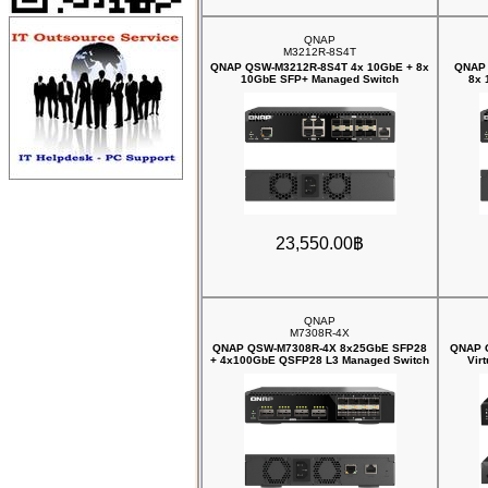
QNAP
M3212R-8S4T
QNAP QSW-M3212R-8S4T 4x 10GbE + 8x
QNAP 
10GbE SFP+ Managed Switch
8x 
23,550.00฿
QNAP
M7308R-4X
QNAP QSW-M7308R-4X 8x25GbE SFP28
QNAP Q
+ 4x100GbE QSFP28 L3 Managed Switch
Vir