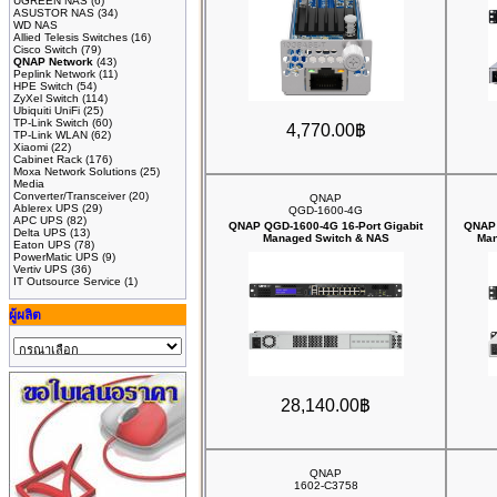
UGREEN NAS
(6)
ASUSTOR NAS
(34)
WD NAS
Allied Telesis Switches
(16)
Cisco Switch
(79)
QNAP Network
(43)
Peplink Network
(11)
HPE Switch
(54)
ZyXel Switch
(114)
Ubiquiti UniFi
(25)
TP-Link Switch
(60)
4,770.00฿
TP-Link WLAN
(62)
Xiaomi
(22)
Cabinet Rack
(176)
Moxa Network Solutions
(25)
Media
Converter/Transceiver
(20)
QNAP
Ablerex UPS
(29)
QGD-1600-4G
APC UPS
(82)
QNAP QGD-1600-4G 16-Port Gigabit
QNAP 
Delta UPS
(13)
Managed Switch & NAS
Man
Eaton UPS
(78)
PowerMatic UPS
(9)
Vertiv UPS
(36)
IT Outsource Service
(1)
ผู้ผลิต
28,140.00฿
QNAP
1602-C3758