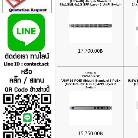
[USW-48] Ubiquiti Standard
48x1GbE,4x1G SFP Layer 2 UniFi Switch
24x
17,700.00฿
Ubiquiti
USW-16-POE
[USW-16-POE] Ubiquiti Standard 8 PoE+
[USW-L
(16x1GbE,2x1G SFP) 42W Layer 2
(1
Switch
15,750.00฿