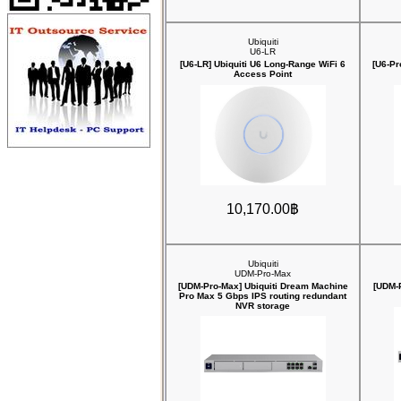
Ubiquiti
U6-LR
[U6-LR] Ubiquiti U6 Long-Range WiFi 6
[U6-Pr
Access Point
10,170.00฿
Ubiquiti
UDM-Pro-Max
[UDM-Pro-Max] Ubiquiti Dream Machine
[UDM-P
Pro Max 5 Gbps IPS routing redundant
NVR storage