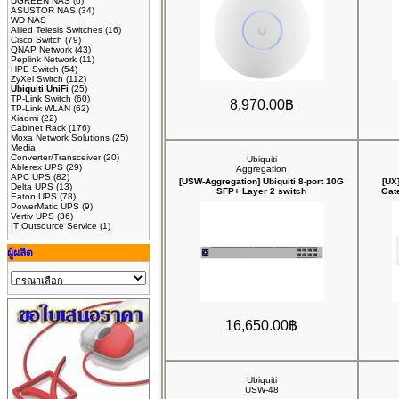
UGREEN NAS
(6)
ASUSTOR NAS
(34)
WD NAS
Allied Telesis Switches
(16)
Cisco Switch
(79)
QNAP Network
(43)
Peplink Network
(11)
HPE Switch
(54)
ZyXel Switch
(112)
Ubiquiti UniFi
(25)
TP-Link Switch
(60)
8,970.00฿
TP-Link WLAN
(62)
Xiaomi
(22)
Cabinet Rack
(176)
Moxa Network Solutions
(25)
Media
Converter/Transceiver
(20)
Ubiquiti
Ablerex UPS
(29)
Aggregation
APC UPS
(82)
[USW-Aggregation] Ubiquiti 8-port 10G
[UX
Delta UPS
(13)
SFP+ Layer 2 switch
Gat
Eaton UPS
(78)
PowerMatic UPS
(9)
Vertiv UPS
(36)
IT Outsource Service
(1)
ผู้ผลิต
16,650.00฿
Ubiquiti
USW-48