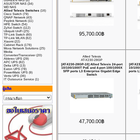
UGREEN NAS
(6)
ASUSTOR NAS
(34)
WD NAS
Allied Telesis Switches
(16)
Cisco Switch
(79)
QNAP Network
(43)
Peplink Network
(11)
HPE Switch
(54)
ZyXel Switch
(112)
Ubiquiti UniFi
(25)
95,700.00฿
TP-Link Switch
(60)
TP-Link WLAN
(62)
Xiaomi
(22)
Cabinet Rack
(176)
Moxa Network Solutions
(25)
Media
Converter/Transceiver
(20)
Allied Telesis
Ablerex UPS
(29)
AT-X230-28GP
APC UPS
(82)
[AT-X230-28GP-10] Allied Telesis 24-port
[AT-X23
Delta UPS
(13)
10/100/1000T PoE and 4-port 100/1000X
10/100
Eaton UPS
(78)
SFP ports L3 Enterprise Gigabit Edge
ports L
PowerMatic UPS
(9)
Switch
Vertiv UPS
(36)
IT Outsource Service
(1)
ผู้ผลิต
47,700.00฿