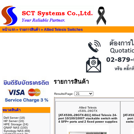
หน้าแรก
»
รายการสินค้า
»
Allied Telesis Switches
รายการสินค้า
Results/Page:
Allied Telesis
หมวดสินค้า
x530L-28GTX
[AT-X530L-28GTX-B11] Allied Telesis 24-
[AT-X53
Dell Server
(18)
port 10/100/1000T stackable switch with
port
HP Server
(16)
4 SFP+ ports and 2 fixed power supplies
switc
HPE Storage
(24)
QNAP NAS
(100)
Synology NAS
(69)