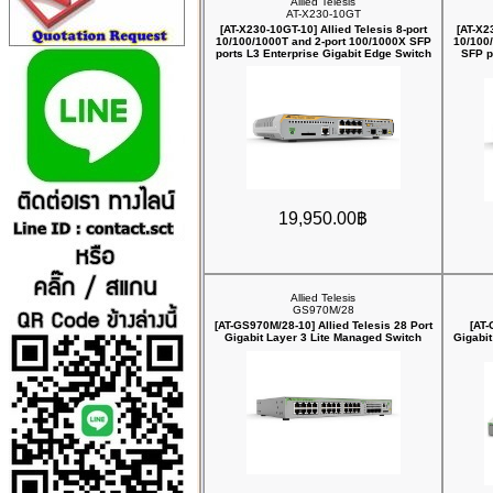
Allied Telesis
AT-X230-10GT
[AT-X230-10GT-10] Allied Telesis 8-port
[AT-X2
10/100/1000T and 2-port 100/1000X SFP
10/100
ports L3 Enterprise Gigabit Edge Switch
SFP p
19,950.00฿
Allied Telesis
GS970M/28
[AT-GS970M/28-10] Allied Telesis 28 Port
[AT-
Gigabit Layer 3 Lite Managed Switch
Gigabi