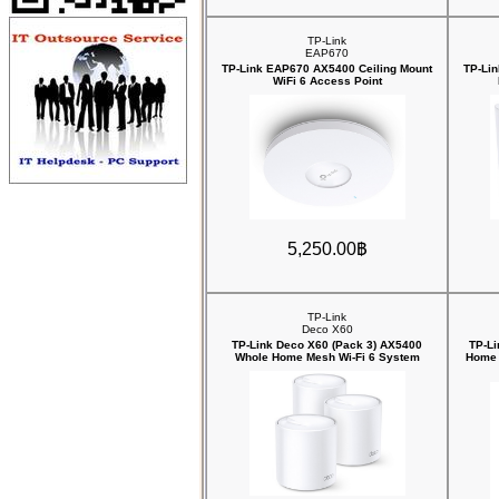
TP-Link
EAP670
TP-Link EAP670 AX5400 Ceiling Mount
TP-Lin
WiFi 6 Access Point
5,250.00฿
TP-Link
Deco X60
TP-Link Deco X60 (Pack 3) AX5400
TP-L
Whole Home Mesh Wi-Fi 6 System
Home 