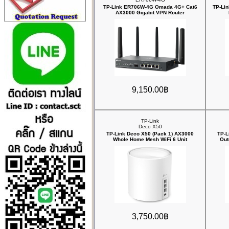
TP-Link ER706W-4G Omada 4G+ Cat6
TP-Lin
AX3000 Gigabit VPN Router
9,150.00฿
TP-Link
Deco X50
TP-Link Deco X50 (Pack 1) AX3000
TP-L
Whole Home Mesh WiFi 6 Unit
Out
3,750.00฿