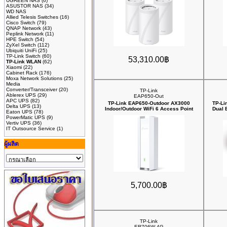
UGREEN NAS
(6)
ASUSTOR NAS
(34)
WD NAS
Allied Telesis Switches
(16)
Cisco Switch
(79)
QNAP Network
(43)
Peplink Network
(11)
HPE Switch
(54)
ZyXel Switch
(112)
Ubiquiti UniFi
(25)
TP-Link Switch
(60)
53,310.00฿
TP-Link WLAN
(62)
Xiaomi
(22)
Cabinet Rack
(176)
Moxa Network Solutions
(25)
Media
Converter/Transceiver
(20)
TP-Link
Ablerex UPS
(29)
EAP650-Out
APC UPS
(82)
TP-Link EAP650-Outdoor AX3000
TP-Li
Delta UPS
(13)
Indoor/Outdoor WiFi 6 Access Point
Dual 
Eaton UPS
(78)
PowerMatic UPS
(9)
Vertiv UPS
(36)
IT Outsource Service
(1)
ผู้ผลิต
5,700.00฿
TP-Link
ER706W-4G