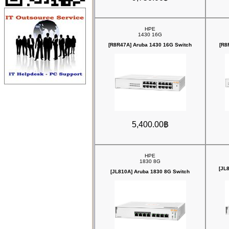
HPE
1430 16G
[R8R47A] Aruba 1430 16G Switch
[R8
5,400.00฿
HPE
1830 8G
[JL
[JL810A] Aruba 1830 8G Switch