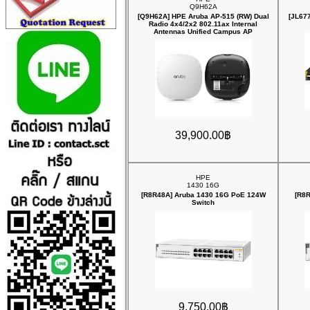
Q9H62A
[Q9H62A] HPE Aruba AP‑515 (RW) Dual
[JL67
Radio 4x4/2x2 802.11ax Internal
Antennas Unified Campus AP
39,900.00฿
HPE
1430 16G
[R8R48A] Aruba 1430 16G PoE 124W
[R8
Switch
9,750.00฿