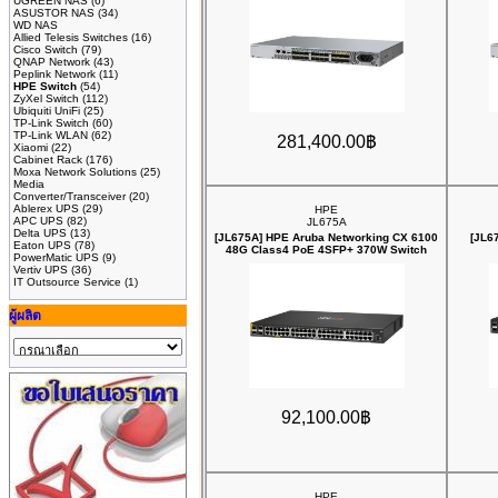
UGREEN NAS
(6)
ASUSTOR NAS
(34)
WD NAS
Allied Telesis Switches
(16)
Cisco Switch
(79)
QNAP Network
(43)
Peplink Network
(11)
HPE Switch
(54)
ZyXel Switch
(112)
Ubiquiti UniFi
(25)
TP-Link Switch
(60)
TP-Link WLAN
(62)
281,400.00฿
Xiaomi
(22)
Cabinet Rack
(176)
Moxa Network Solutions
(25)
Media
Converter/Transceiver
(20)
Ablerex UPS
(29)
HPE
APC UPS
(82)
JL675A
Delta UPS
(13)
[JL675A] HPE Aruba Networking CX 6100
[JL6
Eaton UPS
(78)
48G Class4 PoE 4SFP+ 370W Switch
PowerMatic UPS
(9)
Vertiv UPS
(36)
IT Outsource Service
(1)
ผู้ผลิต
92,100.00฿
HPE